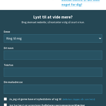
noget for dig?
Lyst til at vide mere?
Brug skemaet nedenfor, så kontakter vi dig så snart vi kan.
Emne
Dit navn
Telefon
Din mailadresse
Ja, jeg vil gerne have et nyhedsbrev af og til
(dette kan stoppes når som helst)
Jeg har læst og accepterer
GoXplores personvernserklæring