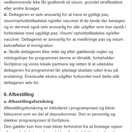
vedkommende ikke får godkendt sit visum, grundet straffeattest
eller andre årsager.
d.
Deltageren er selv ansvarlig for at have et gyldigt pas,
visum/opholdstilladelse og/eller vacciner til de lande der besøges
og er dermed også selv ansvarlig for alle udgifter som kan opstå i
forbindelse med ugyldigt pas, Visum/ opholdstilladelse og/eller
vacciner. Deltageren er ansvarlig for at medbringe pas og visum
bekræftelse til immigration.
e.
Skulle deltageren ikke rette sig efter gældende regler og
retningslinjer for programmet denne er tilmeldt, forbeholder
GoXplore og vores lokale partnere sig retten til at udelukke
deltageren fra programmet før planlagt slutdato uden krav på
erstatning. Eventuelle ekstra udgifter forbundet med dette står
deltageren selv for.
6. Afbestilling
a. Afbestillingsforsikring
Afbestillingsforsikring er inkluderet i programprisen og bliver
faktureret som en del af depositummet. Den er personlig og
dækker programprisen til GoXplore.
Den gælder kun hvis man bliver forhindret fra at foretage rejsen