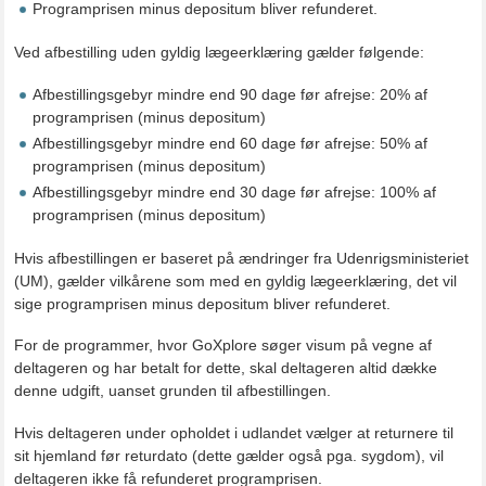
Programprisen minus depositum bliver refunderet.
Ved afbestilling uden gyldig lægeerklæring gælder følgende:
Afbestillingsgebyr mindre end 90 dage før afrejse: 20% af
programprisen (minus depositum)
Afbestillingsgebyr mindre end 60 dage før afrejse: 50% af
programprisen (minus depositum)
Afbestillingsgebyr mindre end 30 dage før afrejse: 100% af
programprisen (minus depositum)
Hvis afbestillingen er baseret på ændringer fra Udenrigsministeriet
(UM), gælder vilkårene som med en gyldig lægeerklæring, det vil
sige programprisen minus depositum bliver refunderet.
For de programmer, hvor GoXplore søger visum på vegne af
deltageren og har betalt for dette, skal deltageren altid dække
denne udgift, uanset grunden til afbestillingen.
Hvis deltageren under opholdet i udlandet vælger at returnere til
sit hjemland før returdato (dette gælder også pga. sygdom), vil
deltageren ikke få refunderet programprisen.