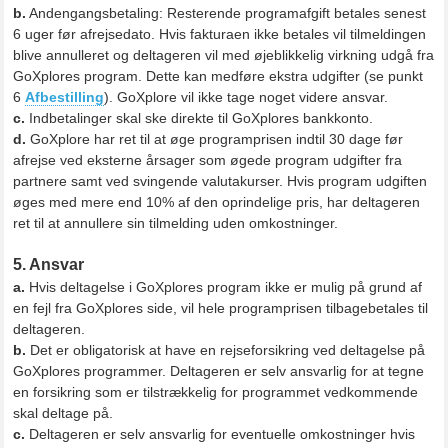
b.
Andengangsbetaling: Resterende programafgift betales senest
6 uger før afrejsedato. Hvis fakturaen ikke betales vil tilmeldingen
blive annulleret og deltageren vil med øjeblikkelig virkning udgå fra
GoXplores program. Dette kan medføre ekstra udgifter (se punkt
6
Afbestilling
). GoXplore vil ikke tage noget videre ansvar.
c.
Indbetalinger skal ske direkte til GoXplores bankkonto.
d.
GoXplore har ret til at øge programprisen indtil 30 dage før
afrejse ved eksterne årsager som øgede program udgifter fra
partnere samt ved svingende valutakurser. Hvis program udgiften
øges med mere end 10% af den oprindelige pris, har deltageren
ret til at annullere sin tilmelding uden omkostninger.
5. Ansvar
a.
Hvis deltagelse i GoXplores program ikke er mulig på grund af
en fejl fra GoXplores side, vil hele programprisen tilbagebetales til
deltageren.
b.
Det er obligatorisk at have en rejseforsikring ved deltagelse på
GoXplores programmer. Deltageren er selv ansvarlig for at tegne
en forsikring som er tilstrækkelig for programmet vedkommende
skal deltage på.
c.
Deltageren er selv ansvarlig for eventuelle omkostninger hvis