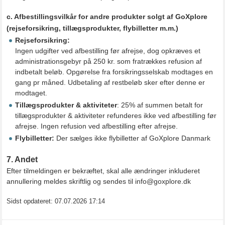
c. Afbestillingsvilkår for andre produkter solgt af GoXplore
(rejseforsikring, tillægsprodukter, flybilletter m.m.)
Rejseforsikring:
Ingen udgifter ved afbestilling før afrejse, dog opkræves et
administrationsgebyr på 250 kr. som fratrækkes refusion af
indbetalt beløb. Opgørelse fra forsikringsselskab modtages en
gang pr måned. Udbetaling af restbeløb sker efter denne er
modtaget.
Tillægsprodukter & aktiviteter
: 25% af summen betalt for
tillægsprodukter & aktiviteter refunderes ikke ved afbestilling før
afrejse. Ingen refusion ved afbestilling efter afrejse.
Flybilletter:
Der sælges ikke flybilletter af GoXplore Danmark
7. Andet
Efter tilmeldingen er bekræftet, skal alle ændringer inkluderet
annullering meldes skriftlig og sendes til info@goxplore.dk
Sidst opdateret: 07.07.2026 17:14