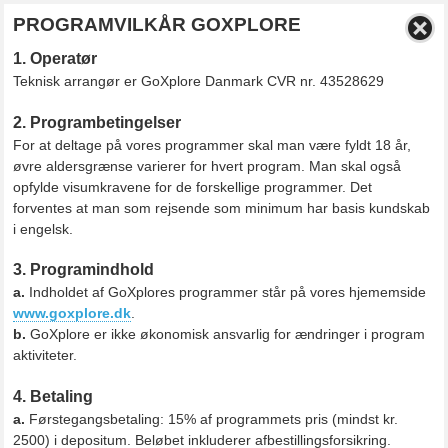
PROGRAMVILKÅR GOXPLORE
1. Operatør
Teknisk arrangør er GoXplore Danmark CVR nr. 43528629
2. Programbetingelser
For at deltage på vores programmer skal man være fyldt 18 år,
øvre aldersgrænse varierer for hvert program. Man skal også
opfylde visumkravene for de forskellige programmer. Det
forventes at man som rejsende som minimum har basis kundskab
i engelsk.
3. Programindhold
a.
Indholdet af GoXplores programmer står på vores hjememside
www.goxplore.dk
.
b.
GoXplore er ikke økonomisk ansvarlig for ændringer i program
aktiviteter.
4. Betaling
a.
Førstegangsbetaling: 15% af programmets pris (mindst kr.
2500) i depositum. Beløbet inkluderer afbestillingsforsikring.