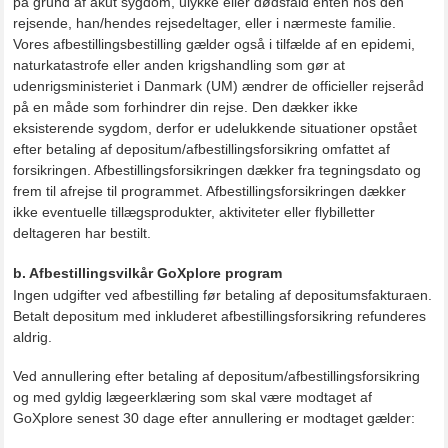
på grund af akut sygdom, ulykke eller dødsfald enten hos den
rejsende, han/hendes rejsedeltager, eller i nærmeste familie.
Vores afbestillingsbestilling gælder også i tilfælde af en epidemi,
naturkatastrofe eller anden krigshandling som gør at
udenrigsministeriet i Danmark (UM) ændrer de officieller rejseråd
på en måde som forhindrer din rejse. Den dækker ikke
eksisterende sygdom, derfor er udelukkende situationer opstået
efter betaling af depositum/afbestillingsforsikring omfattet af
forsikringen. Afbestillingsforsikringen dækker fra tegningsdato og
frem til afrejse til programmet. Afbestillingsforsikringen dækker
ikke eventuelle tillægsprodukter, aktiviteter eller flybilletter
deltageren har bestilt.
b. Afbestillingsvilkår GoXplore program
Ingen udgifter ved afbestilling før betaling af depositumsfakturaen.
Betalt depositum med inkluderet afbestillingsforsikring refunderes
aldrig.
Ved annullering efter betaling af depositum/afbestillingsforsikring
og med gyldig lægeerklæring som skal være modtaget af
GoXplore senest 30 dage efter annullering er modtaget gælder: