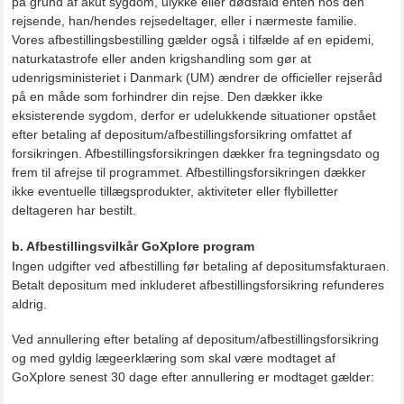
på grund af akut sygdom, ulykke eller dødsfald enten hos den
rejsende, han/hendes rejsedeltager, eller i nærmeste familie.
Vores afbestillingsbestilling gælder også i tilfælde af en epidemi,
naturkatastrofe eller anden krigshandling som gør at
udenrigsministeriet i Danmark (UM) ændrer de officieller rejseråd
på en måde som forhindrer din rejse. Den dækker ikke
eksisterende sygdom, derfor er udelukkende situationer opstået
efter betaling af depositum/afbestillingsforsikring omfattet af
forsikringen. Afbestillingsforsikringen dækker fra tegningsdato og
frem til afrejse til programmet. Afbestillingsforsikringen dækker
ikke eventuelle tillægsprodukter, aktiviteter eller flybilletter
deltageren har bestilt.
b. Afbestillingsvilkår GoXplore program
Ingen udgifter ved afbestilling før betaling af depositumsfakturaen.
Betalt depositum med inkluderet afbestillingsforsikring refunderes
aldrig.
Ved annullering efter betaling af depositum/afbestillingsforsikring
og med gyldig lægeerklæring som skal være modtaget af
GoXplore senest 30 dage efter annullering er modtaget gælder: