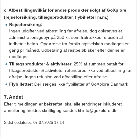
c. Afbestillingsvilkår for andre produkter solgt af GoXplore
(rejseforsikring, tillægsprodukter, flybilletter m.m.)
Rejseforsikring:
Ingen udgifter ved afbestilling før afrejse, dog opkræves et
administrationsgebyr på 250 kr. som fratrækkes refusion af
indbetalt beløb. Opgørelse fra forsikringsselskab modtages en
gang pr måned. Udbetaling af restbeløb sker efter denne er
modtaget.
Tillægsprodukter & aktiviteter
: 25% af summen betalt for
tillægsprodukter & aktiviteter refunderes ikke ved afbestilling før
afrejse. Ingen refusion ved afbestilling efter afrejse.
Flybilletter:
Der sælges ikke flybilletter af GoXplore Danmark
7. Andet
Efter tilmeldingen er bekræftet, skal alle ændringer inkluderet
annullering meldes skriftlig og sendes til info@goxplore.dk
Sidst opdateret: 07.07.2026 17:14