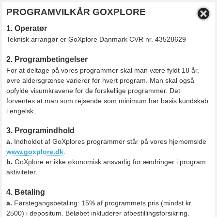
PROGRAMVILKÅR GOXPLORE
1. Operatør
Teknisk arrangør er GoXplore Danmark CVR nr. 43528629
2. Programbetingelser
For at deltage på vores programmer skal man være fyldt 18 år,
øvre aldersgrænse varierer for hvert program. Man skal også
opfylde visumkravene for de forskellige programmer. Det
forventes at man som rejsende som minimum har basis kundskab
i engelsk.
3. Programindhold
a.
Indholdet af GoXplores programmer står på vores hjememside
www.goxplore.dk
.
b.
GoXplore er ikke økonomisk ansvarlig for ændringer i program
aktiviteter.
4. Betaling
a.
Førstegangsbetaling: 15% af programmets pris (mindst kr.
2500) i depositum. Beløbet inkluderer afbestillingsforsikring.