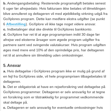
b.
Andengangsbetaling: Resterende programafgift betales senest
6 uger før afrejsedato. Hvis fakturaen ikke betales vil tilmeldingen
blive annulleret og deltageren vil med øjeblikkelig virkning udgå fra
GoXplores program. Dette kan medføre ekstra udgifter (se punkt
6
Afbestilling
). GoXplore vil ikke tage noget videre ansvar.
c.
Indbetalinger skal ske direkte til GoXplores bankkonto.
d.
GoXplore har ret til at øge programprisen indtil 30 dage før
afrejse ved eksterne årsager som øgede program udgifter fra
partnere samt ved svingende valutakurser. Hvis program udgiften
øges med mere end 10% af den oprindelige pris, har deltageren
ret til at annullere sin tilmelding uden omkostninger.
5. Ansvar
a.
Hvis deltagelse i GoXplores program ikke er mulig på grund af
en fejl fra GoXplores side, vil hele programprisen tilbagebetales til
deltageren.
b.
Det er obligatorisk at have en rejseforsikring ved deltagelse på
GoXplores programmer. Deltageren er selv ansvarlig for at tegne
en forsikring som er tilstrækkelig for programmet vedkommende
skal deltage på.
c.
Deltageren er selv ansvarlig for eventuelle omkostninger hvis