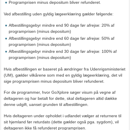
Programprisen minus depositum bliver refunderet.
Ved afbestilling uden gyldig lægeerklæring gælder følgende:
Afbestillingsgebyr mindre end 90 dage før afrejse: 20% af
programprisen (minus depositum)
Afbestillingsgebyr mindre end 60 dage før afrejse: 50% af
programprisen (minus depositum)
Afbestillingsgebyr mindre end 30 dage før afrejse: 100% af
programprisen (minus depositum)
Hvis afbestillingen er baseret på ændringer fra Udenrigsministeriet
(UM), gælder vilkårene som med en gyldig lægeerklæring, det vil
sige programprisen minus depositum bliver refunderet.
For de programmer, hvor GoXplore søger visum på vegne af
deltageren og har betalt for dette, skal deltageren altid dække
denne udgift, uanset grunden til afbestillingen.
Hvis deltageren under opholdet i udlandet vælger at returnere til
sit hjemland før returdato (dette gælder også pga. sygdom), vil
deltageren ikke få refunderet programprisen.