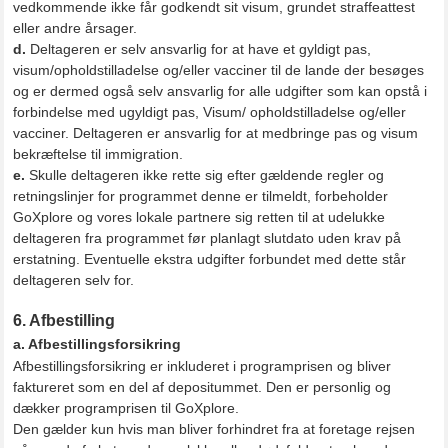
vedkommende ikke får godkendt sit visum, grundet straffeattest
eller andre årsager.
d.
Deltageren er selv ansvarlig for at have et gyldigt pas,
visum/opholdstilladelse og/eller vacciner til de lande der besøges
og er dermed også selv ansvarlig for alle udgifter som kan opstå i
forbindelse med ugyldigt pas, Visum/ opholdstilladelse og/eller
vacciner. Deltageren er ansvarlig for at medbringe pas og visum
bekræftelse til immigration.
e.
Skulle deltageren ikke rette sig efter gældende regler og
retningslinjer for programmet denne er tilmeldt, forbeholder
GoXplore og vores lokale partnere sig retten til at udelukke
deltageren fra programmet før planlagt slutdato uden krav på
erstatning. Eventuelle ekstra udgifter forbundet med dette står
deltageren selv for.
6. Afbestilling
a. Afbestillingsforsikring
Afbestillingsforsikring er inkluderet i programprisen og bliver
faktureret som en del af depositummet. Den er personlig og
dækker programprisen til GoXplore.
Den gælder kun hvis man bliver forhindret fra at foretage rejsen