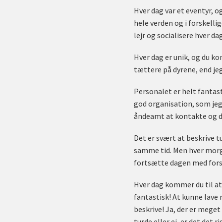
Hver dag var et eventyr, og
hele verden og i forskelli
lejr og socialisere hver dag
Hver dag er unik, og du ko
tættere på dyrene, end jeg
Personalet er helt fantasti
god organisation, som jeg 
åndeamt at kontakte og de
Det er svært at beskrive t
samme tid. Men hver morge
fortsætte dagen med forske
Hver dag kommer du til at 
fantastisk! At kunne lave
beskrive! Ja, der er meget 
turde eller ej, er det det 