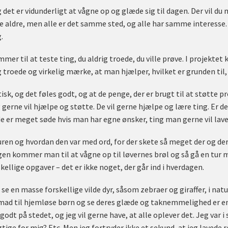
 det er vidunderligt at vågne op og glæde sig til dagen. Der vil du 
ge aldre, men alle er det samme sted, og alle har samme interesse
.
mmer til at teste ting, du aldrig troede, du ville prøve. I proje
 troede og virkelig mærke, at man hjælper, hvilket er grunden til, 
sk, og det føles godt, og at de penge, der er brugt til at støtte pro
gerne vil hjælpe og støtte. De vil gerne hjælpe og lære ting. Er de
 er meget søde hvis man har egne ønsker, ting man gerne vil lave
uren og hvordan den var med ord, for der skete så meget der og de
n kommer man til at vågne op til løvernes brøl og så gå en tur 
llige opgaver – det er ikke noget, der går ind i hverdagen.
se en masse forskellige vilde dyr, såsom zebraer og giraffer, i natu
 mad til hjemløse børn og se deres glæde og taknemmelighed er en 
godt på stedet, og jeg vil gerne have, at alle oplever det. Jeg var i s
rigtige for mig? Etc. Men jeg fortryder ikke et sekund, at jeg lavede