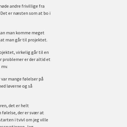
møde andre frivillige fra
. Det er næsten som at bo i
ktet kan man komme meget
at man går til projektet.
jektet, virkelig går til en
r problemer er der altid et
 mv.
r var mange følelser på
med løverne og så
ren, det er helt
følelse, der er svær at
tarten i tvivl om jeg ville
 reservationen. Jeg