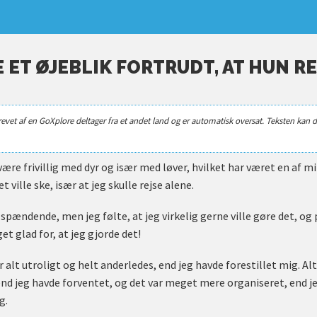
E ET ØJEBLIK FORTRUDT, AT HUN RE
revet af en GoXplore deltager fra et andet land og er automatisk oversat. Teksten kan d
være frivillig med dyr og især med løver, hvilket har været en af
et ville ske, især at jeg skulle rejse alene.
spændende, men jeg følte, at jeg virkelig gerne ville gøre det, og
et glad for, at jeg gjorde det!
r alt utroligt og helt anderledes, end jeg havde forestillet mig. Alt
end jeg havde forventet, og det var meget mere organiseret, end je
g.