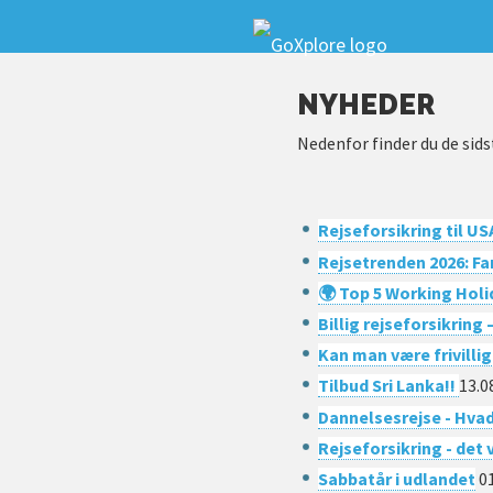
NYHEDER
Nedenfor finder du de sidst
Rejseforsikring til US
Rejsetrenden 2026: Fam
🌍 Top 5 Working Holid
Billig rejseforsikring
Kan man være frivilli
Tilbud Sri Lanka!!
13.0
Dannelsesrejse - Hvad
Rejseforsikring - det 
Sabbatår i udlandet
01