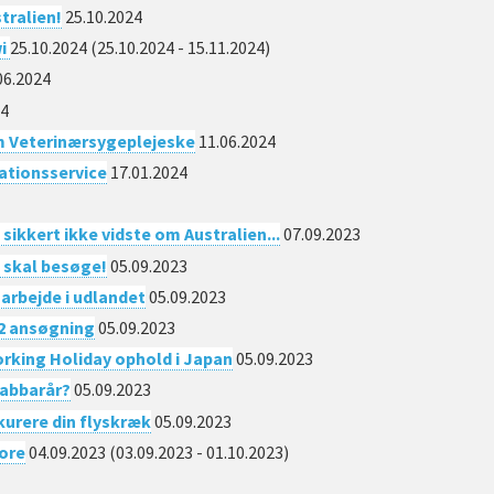
stralien!
25.10.2024
wi
25.10.2024
(25.10.2024 - 15.11.2024)
06.2024
24
om Veterinærsygeplejeske
11.06.2024
ationsservice
17.01.2024
 sikkert ikke vidste om Australien​​...
07.09.2023
u skal besøge!
05.09.2023
t arbejde i udlandet
05.09.2023
 2 ansøgning
05.09.2023
rking Holiday ophold i Japan
05.09.2023
 sabbarår?
05.09.2023
 kurere din flyskræk
05.09.2023
lore
04.09.2023
(03.09.2023 - 01.10.2023)