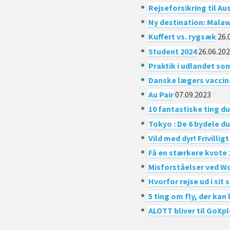
Rejseforsikring til Au
Ny destination: Mala
Kuffert vs. rygsæk
26.
Student 2024
26.06.20
Praktik i udlandet s
Danske lægers vaccin
Au Pair
07.09.2023
​10 fantastiske ting du
Tokyo : De 6 bydele d
Vild med dyr! Frivillig
Få en stærkere kvote
Misforståelser ved Wo
Hvorfor rejse ud i sit
5 ting om fly, der kan
ALOTT bliver til GoXp