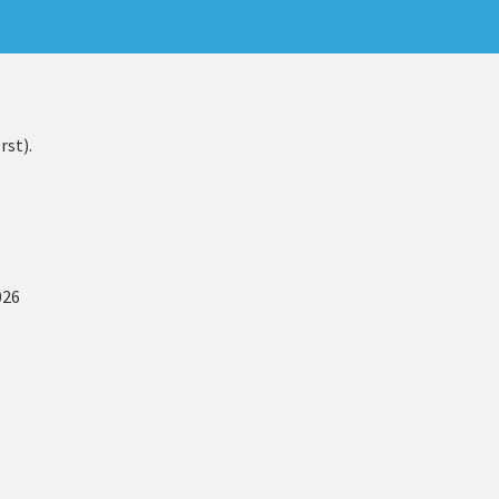
rst).
026