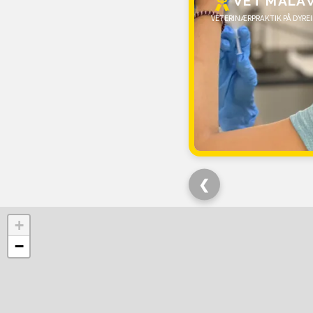
VET MALA
VETERINÆRPRAKTIK PÅ DYRE
❮
+
−