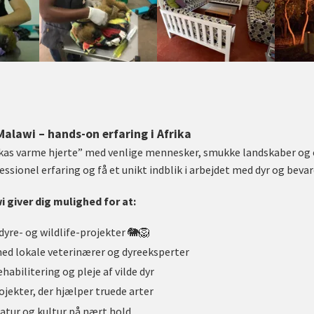
Malawi – hands-on erfaring i Afrika
kas varme hjerte” med venlige mennesker, smukke landskaber og et
sionel erfaring og få et unikt indblik i arbejdet med dyr og bevare
i giver dig mulighed for at:
 dyre- og wildlife-projekter 🐘🦁
d lokale veterinærer og dyreeksperter
abilitering og pleje af vilde dyr
ojekter, der hjælper truede arter
natur og kultur på nært hold