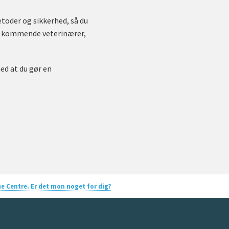
etoder og sikkerhed, så du
ler kommende veterinærer,
ed at du gør en
cue Centre. Er det mon noget for dig?