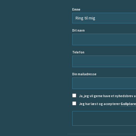
Emne
Dit navn
Telefon
Din mailadresse
Ja, jeg vil gerne have et nyhedsbrev a
Jeg har læst og accepterer
GoXplore