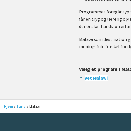
Programmet foregår typisk
får en tryg og lærerig op
der ønsker hands-on erfari
Malawi som destination gi
meningsfuld forskel for d
Vælg et program i Mal
Vet Malawi
Hjem
»
Land
» Malawi