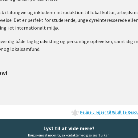
 i Lilongwe og inkluderer introduktion til lokal kultur, arbejdsm
levelse. Det er perfekt for studerende, unge dyreinteresserede el
ng i et internationalt miljø.
ver dig både faglig udvikling og personlige oplevelser, samtidig m
yr og lokalsamfund.
awi
Feline J rejser til Wildlife Res
Lyst til at vide mere?
Brug skemaet nedenfor, så kontakter vi dig så snart vi kan.