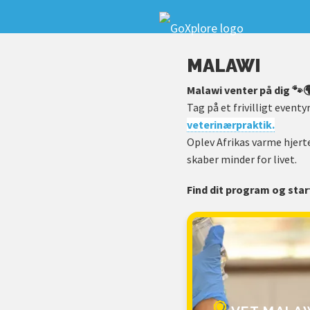
MALAWI
Malawi venter på dig 🐾
Tag på et frivilligt event
veterinærpraktik.
Oplev Afrikas varme hjert
skaber minder for livet.
Find dit program og start 