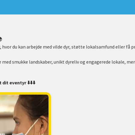

yr, hvor du kan arbejde med vilde dyr, støtte lokalsamfund eller få
e med smukke landskaber, unikt dyreliv og engagerede lokale, men
dit eventyr ⬇️⬇️⬇️