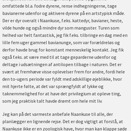
omfattede bl.a. fodre dyrene, rense indhegningerne, tage
bavianerne udenfor og aktivere dyrene på en artstypisk måde.
Der er dyr overalt i Naankuse, f.eks. kattedyr, bavianer, heste,
vilde hunde og også mindre dyr som manguster. Turen som
helhed var helt fantastisk, jeg fik f.eks. tilbringe en dag med en
lille fem uger gammel bavianunge, som var forældreløs og
derfor havde brug for konstant menneskelig kontakt. Jeg fik
også f.eks. at være med til at tage geparderne udenfor og
deltage i udsætningen af antilopen tilbage i naturen. Det er
svært at fremhæve visse oplevelser frem for andre, fordi hele
den to-ugers periode var fyldt med adskillige øjeblikke, hvor
mit hjerte følte, at det var sprængfyldt af lykke og
taknemmelighed for at have det privilegium at opleve ting,
som jeg praktisk talt havde drømt om hele mit liv.
Jeg kan på det varmeste anbefale Naankuse til alle, der
planlægger en lignende rejse. Det er dog vigtigt at forstå, at
Naankuse ikke er en zoologisk have, hvor man kan klappe søde