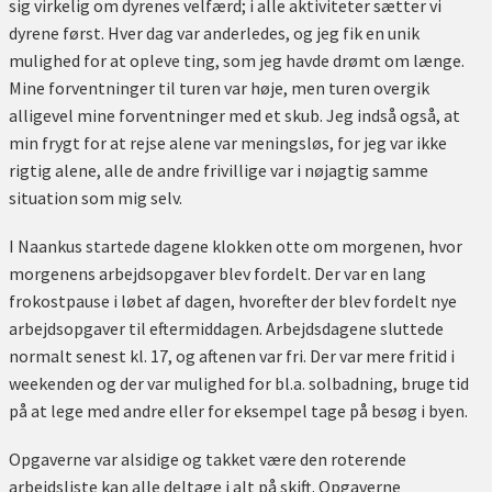
sig virkelig om dyrenes velfærd; i alle aktiviteter sætter vi
dyrene først. Hver dag var anderledes, og jeg fik en unik
mulighed for at opleve ting, som jeg havde drømt om længe.
Mine forventninger til turen var høje, men turen overgik
alligevel mine forventninger med et skub. Jeg indså også, at
min frygt for at rejse alene var meningsløs, for jeg var ikke
rigtig alene, alle de andre frivillige var i nøjagtig samme
situation som mig selv.
I Naankus startede dagene klokken otte om morgenen, hvor
morgenens arbejdsopgaver blev fordelt. Der var en lang
frokostpause i løbet af dagen, hvorefter der blev fordelt nye
arbejdsopgaver til eftermiddagen. Arbejdsdagene sluttede
normalt senest kl. 17, og aftenen var fri. Der var mere fritid i
weekenden og der var mulighed for bl.a. solbadning, bruge tid
på at lege med andre eller for eksempel tage på besøg i byen.
Opgaverne var alsidige og takket være den roterende
arbejdsliste kan alle deltage i alt på skift. Opgaverne