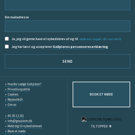
Din mailadresse
Ja, jeg vil gerne have et nyhedsbrev af og til
(dette kan stoppes når som helst)
Jeg har læst og accepterer
GoXplores personvernserklæring
SEND
Hvorfor vælge GoXplore?
Privatlivspolitik
Cookies
BOOK ET MØDE
Rejsevilkår
Om os
40 30 11 82
info@goxplore.dk
Meld dig til nyhedsbrevet
TIL TOPPEN
Book et møde