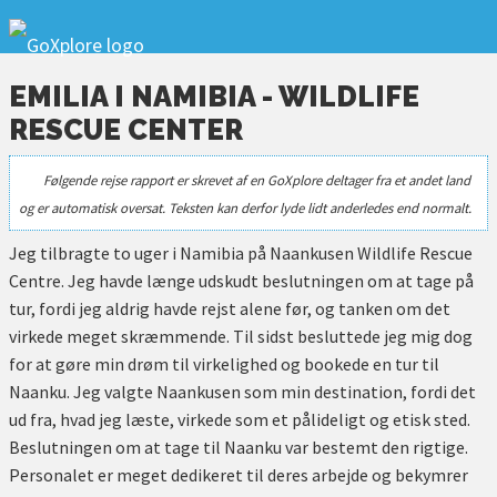
EMILIA I NAMIBIA - WILDLIFE
RESCUE CENTER
Følgende rejse rapport er skrevet af en GoXplore deltager fra et andet land
og er automatisk oversat. Teksten kan derfor lyde lidt anderledes end normalt.
Jeg tilbragte to uger i Namibia på Naankusen Wildlife Rescue
Centre. Jeg havde længe udskudt beslutningen om at tage på
tur, fordi jeg aldrig havde rejst alene før, og tanken om det
virkede meget skræmmende. Til sidst besluttede jeg mig dog
for at gøre min drøm til virkelighed og bookede en tur til
Naanku. Jeg valgte Naankusen som min destination, fordi det
ud fra, hvad jeg læste, virkede som et pålideligt og etisk sted.
Beslutningen om at tage til Naanku var bestemt den rigtige.
Personalet er meget dedikeret til deres arbejde og bekymrer