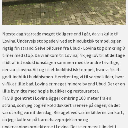
Næste dag startede meget tidligere end i går, da vi skulle til
Lovina. Undervejs stoppede vi ved et hinduistisk tempel og en
rigtig fin strand. Selve bilturen fra Ubud - Lovina tog omkring 3
timer med stop. Da vi ankom til Lovina, fik jeg lov til at deltage
i lidt af introduktionsdagen sammen med de andre frivillige,
der var i Lovina. Vi tog til et buddhistisk tempel, hvor vi fik et
godt indblik i buddhismen. Herefter tog vi til varme kilder, hvor
vi fik et lille bad. Lovina er meget mindre by end Ubud. Der er en
lille bymidte med nogle butikker og restauranter.
Frivilligcentret i Lovina ligger omkring 100 meter fra en
strand, som jeg tog en kold dukkert i senere på dagen, da det
var utrolig varmt den dag. Besøget ved varmekilderne var kort,
da jeg skulle se på børnehaveprojekterne og
undervisningsprojekterne i Lovina. Dette er meget lig det i