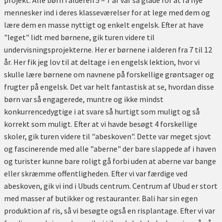
projekt. Alle børn i alderen 5 – 7 år var så glade for at få nye
mennesker ind i deres klasseværelser for at lege med dem og
lære dem en masse nyttigt og enkelt engelsk. Efter at have
"leget" lidt med børnene, gik turen videre til
undervisningsprojekterne. Her er børnene i alderen fra 7 til 12
år. Her fik jeg lov til at deltage i en engelsk lektion, hvor vi
skulle lære børnene om navnene på forskellige grøntsager og
frugter på engelsk. Det var helt fantastisk at se, hvordan disse
børn var så engagerede, muntre og ikke mindst
konkurrencedygtige i at svare så hurtigt som muligt og så
korrekt som muligt. Efter at vi havde besøgt 4 forskellige
skoler, gik turen videre til "abeskoven". Dette var meget sjovt
og fascinerende med alle "aberne" der bare slappede af i haven
og turister kunne bare roligt gå forbi uden at aberne var bange
eller skræmme offentligheden. Efter vi var færdige ved
abeskoven, gik vi ind i Ubuds centrum. Centrum af Ubud er stort
med masser af butikker og restauranter. Bali har sin egen
produktion af ris, så vi besøgte også en risplantage. Efter vi var