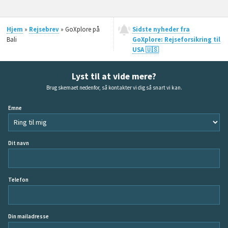
Hjem
»
Rejsebrev
» GoXplore på
Sidste nyheder fra
Bali
GoXplore: Rejseforsikring til
USA 🇺🇸
Lyst til at vide mere?
Brug skemaet nedenfor, så kontakter vi dig så snart vi kan.
Emne
Dit navn
Telefon
Din mailadresse