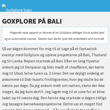
GOXPLORE PÅ BALI
Følgende rejse rapport er skrevet af en GoXplore deltager fra et andet land
og er automatisk oversat. Teksten kan derfor lyde lidt anderledes end normalt.
Så var dagen kommet for mig til at tage på et fantastisk
eventyr med GoXplore og opleve projekterne på Bali, Thailand
og Sri Lanka. Rejsen startede på Bali. Efter en lang flyvetur
ankom jeg til Denpasar og blev mødt af chaufføren, der kørte
mig til Ubud. Selve turen ca. 2 timer. Det var dejligt endelig at
ankomme til Didi-husets frivilligcenter, hvor jeg skulle bo de
næste par dage. Da jeg ankom midt om natten, skete der ikke
meget, da jeg kom dertil. Jeg lagde mig til at sove for at blive
ladet op til næste dag. Den første dag startede vi dagen tidligt.
Jeg besøgte børnehaveprojekterne. Dette var et meget flot