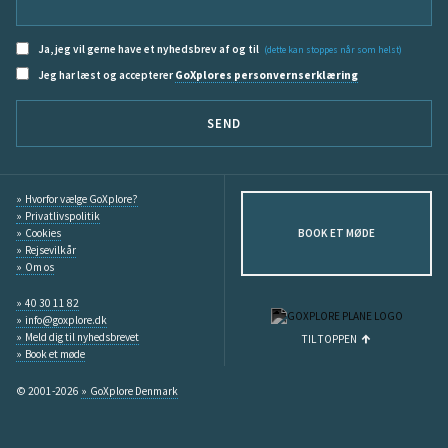
Ja, jeg vil gerne have et nyhedsbrev af og til
(dette kan stoppes når som helst)
Jeg har læst og accepterer
GoXplores personvernserklæring
SEND
Hvorfor vælge GoXplore?
Privatlivspolitik
Cookies
BOOK ET MØDE
Rejsevilkår
Om os
40 30 11 82
info@goxplore.dk
Meld dig til nyhedsbrevet
TIL TOPPEN
Book et møde
© 2001-2026
GoXplore Denmark