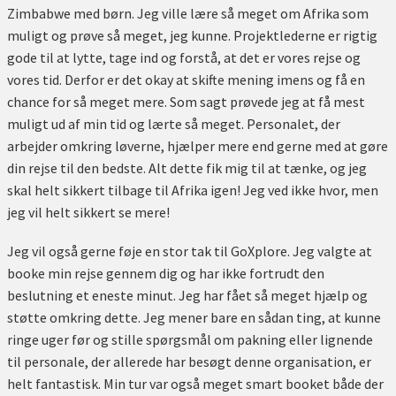
Zimbabwe med børn. Jeg ville lære så meget om Afrika som
muligt og prøve så meget, jeg kunne. Projektlederne er rigtig
gode til at lytte, tage ind og forstå, at det er vores rejse og
vores tid. Derfor er det okay at skifte mening imens og få en
chance for så meget mere. Som sagt prøvede jeg at få mest
muligt ud af min tid og lærte så meget. Personalet, der
arbejder omkring løverne, hjælper mere end gerne med at gøre
din rejse til den bedste. Alt dette fik mig til at tænke, og jeg
skal helt sikkert tilbage til Afrika igen! Jeg ved ikke hvor, men
jeg vil helt sikkert se mere!
Jeg vil også gerne føje en stor tak til GoXplore. Jeg valgte at
booke min rejse gennem dig og har ikke fortrudt den
beslutning et eneste minut. Jeg har fået så meget hjælp og
støtte omkring dette. Jeg mener bare en sådan ting, at kunne
ringe uger før og stille spørgsmål om pakning eller lignende
til personale, der allerede har besøgt denne organisation, er
helt fantastisk. Min tur var også meget smart booket både der