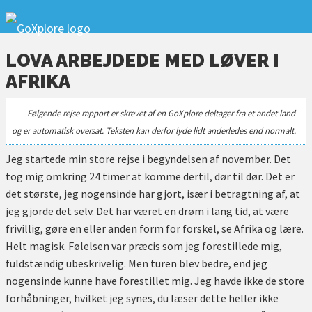
LOVA ARBEJDEDE MED LØVER I
AFRIKA
Følgende rejse rapport er skrevet af en GoXplore deltager fra et andet land
og er automatisk oversat. Teksten kan derfor lyde lidt anderledes end normalt.
Jeg startede min store rejse i begyndelsen af november. Det
tog mig omkring 24 timer at komme dertil, dør til dør. Det er
det største, jeg nogensinde har gjort, især i betragtning af, at
jeg gjorde det selv. Det har været en drøm i lang tid, at være
frivillig, gøre en eller anden form for forskel, se Afrika og lære.
Helt magisk. Følelsen var præcis som jeg forestillede mig,
fuldstændig ubeskrivelig. Men turen blev bedre, end jeg
nogensinde kunne have forestillet mig. Jeg havde ikke de store
forhåbninger, hvilket jeg synes, du læser dette heller ikke