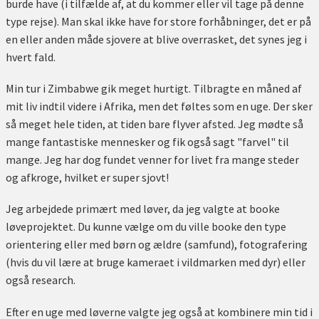
burde have (i tilfælde af, at du kommer eller vil tage på denne
type rejse). Man skal ikke have for store forhåbninger, det er på
en eller anden måde sjovere at blive overrasket, det synes jeg i
hvert fald.
Min tur i Zimbabwe gik meget hurtigt. Tilbragte en måned af
mit liv indtil videre i Afrika, men det føltes som en uge. Der sker
så meget hele tiden, at tiden bare flyver afsted. Jeg mødte så
mange fantastiske mennesker og fik også sagt "farvel" til
mange. Jeg har dog fundet venner for livet fra mange steder
og afkroge, hvilket er super sjovt!
Jeg arbejdede primært med løver, da jeg valgte at booke
løveprojektet. Du kunne vælge om du ville booke den type
orientering eller med børn og ældre (samfund), fotografering
(hvis du vil lære at bruge kameraet i vildmarken med dyr) eller
også research.
Efter en uge med løverne valgte jeg også at kombinere min tid i