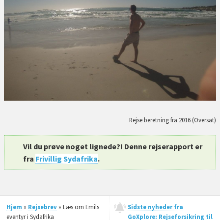
Rejse beretning fra 2016 (Oversat)
Vil du prøve noget lignede?! Denne rejserapport er
fra
Frivillig Sydafrika
.
Hjem
»
Rejsebrev
» Læs om Emils
Sidste nyheder fra
eventyr i Sydafrika
GoXplore: Rejseforsikring til