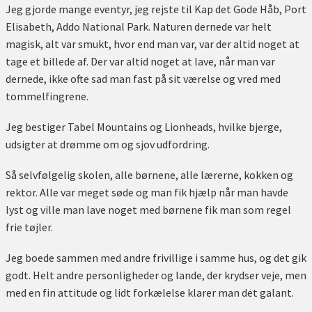
Jeg gjorde mange eventyr, jeg rejste til Kap det Gode Håb, Port
Elisabeth, Addo National Park. Naturen dernede var helt
magisk, alt var smukt, hvor end man var, var der altid noget at
tage et billede af. Der var altid noget at lave, når man var
dernede, ikke ofte sad man fast på sit værelse og vred med
tommelfingrene.
Jeg bestiger Tabel Mountains og Lionheads, hvilke bjerge,
udsigter at drømme om og sjov udfordring.
Så selvfølgelig skolen, alle børnene, alle lærerne, kokken og
rektor. Alle var meget søde og man fik hjælp når man havde
lyst og ville man lave noget med børnene fik man som regel
frie tøjler.
Jeg boede sammen med andre frivillige i samme hus, og det gik
godt. Helt andre personligheder og lande, der krydser veje, men
med en fin attitude og lidt forkælelse klarer man det galant.