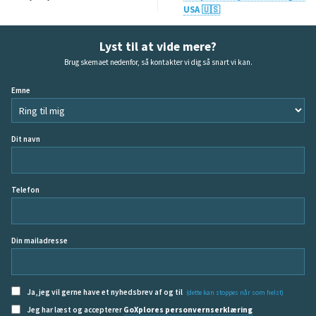
USA 🇺🇸
Lyst til at vide mere?
Brug skemaet nedenfor, så kontakter vi dig så snart vi kan.
Emne
Dit navn
Telefon
Din mailadresse
Ja, jeg vil gerne have et nyhedsbrev af og til
(dette kan stoppes når som helst)
Jeg har læst og accepterer
GoXplores personvernserklæring