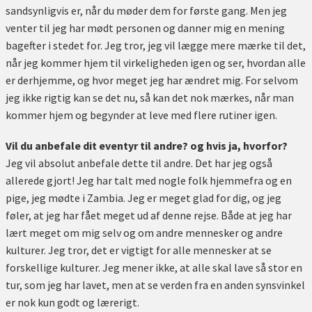
sandsynligvis er, når du møder dem for første gang. Men jeg
venter til jeg har mødt personen og danner mig en mening
bagefter i stedet for. Jeg tror, jeg vil lægge mere mærke til det,
når jeg kommer hjem til virkeligheden igen og ser, hvordan alle
er derhjemme, og hvor meget jeg har ændret mig. For selvom
jeg ikke rigtig kan se det nu, så kan det nok mærkes, når man
kommer hjem og begynder at leve med flere rutiner igen.
Vil du anbefale dit eventyr til andre? og hvis ja, hvorfor?
Jeg vil absolut anbefale dette til andre. Det har jeg også
allerede gjort! Jeg har talt med nogle folk hjemmefra og en
pige, jeg mødte i Zambia. Jeg er meget glad for dig, og jeg
føler, at jeg har fået meget ud af denne rejse. Både at jeg har
lært meget om mig selv og om andre mennesker og andre
kulturer. Jeg tror, det er vigtigt for alle mennesker at se
forskellige kulturer. Jeg mener ikke, at alle skal lave så stor en
tur, som jeg har lavet, men at se verden fra en anden synsvinkel
er nok kun godt og lærerigt.