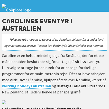
CAROLINES EVENTYR I
AUSTRALIEN
Følgende rejse rapport er skrevet af en GoXplore deltager fra et andet land
og er automatisk oversat. Teksten kan derfor lyde lidt anderledes end normalt.
Caroline er en helt almindelig pige fra Småland, der for et par
måneder siden besluttede sig for at tage på sit livs eventyr.
Hun valgte at tage jorden rundt for at besøge forskellige
programmer for at maksimere sin rejse. Efter at have arbejdet
med vilde løver i Zambia, hjulpet sårede dyr i Namibia, været på
working holiday i Australien
og deltaget i alle aktiviteterne i
New Zealand, stillede vi hende et par spørgsmål.
Hej Caroline, Hvordan er livet "down under"?