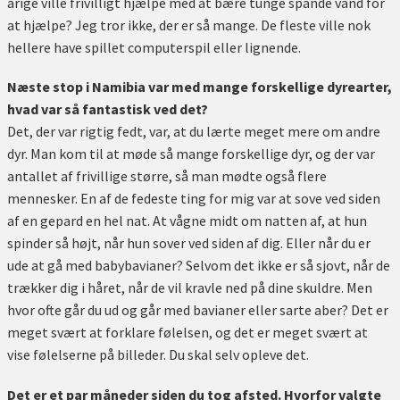
årige ville frivilligt hjælpe med at bære tunge spande vand for
at hjælpe? Jeg tror ikke, der er så mange. De fleste ville nok
hellere have spillet computerspil eller lignende.
Næste stop i Namibia var med mange forskellige dyrearter,
hvad var så fantastisk ved det?
Det, der var rigtig fedt, var, at du lærte meget mere om andre
dyr. Man kom til at møde så mange forskellige dyr, og der var
antallet af frivillige større, så man mødte også flere
mennesker. En af de fedeste ting for mig var at sove ved siden
af en gepard en hel nat. At vågne midt om natten af, at hun
spinder så højt, når hun sover ved siden af dig. Eller når du er
ude at gå med babybavianer? Selvom det ikke er så sjovt, når de
trækker dig i håret, når de vil kravle ned på dine skuldre. Men
hvor ofte går du ud og går med bavianer eller sarte aber? Det er
meget svært at forklare følelsen, og det er meget svært at
vise følelserne på billeder. Du skal selv opleve det.
Det er et par måneder siden du tog afsted. Hvorfor valgte