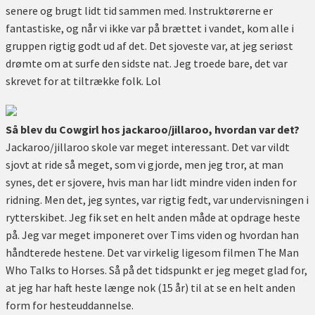
senere og brugt lidt tid sammen med. Instruktørerne er
fantastiske, og når vi ikke var på brættet i vandet, kom alle i
gruppen rigtig godt ud af det. Det sjoveste var, at jeg seriøst
drømte om at surfe den sidste nat. Jeg troede bare, det var
skrevet for at tiltrække folk. Lol
Så blev du Cowgirl hos jackaroo/jillaroo, hvordan var det?
Jackaroo/jillaroo skole var meget interessant. Det var vildt
sjovt at ride så meget, som vi gjorde, men jeg tror, at man
synes, det er sjovere, hvis man har lidt mindre viden inden for
ridning. Men det, jeg syntes, var rigtig fedt, var undervisningen i
rytterskibet. Jeg fik set en helt anden måde at opdrage heste
på. Jeg var meget imponeret over Tims viden og hvordan han
håndterede hestene. Det var virkelig ligesom filmen The Man
Who Talks to Horses. Så på det tidspunkt er jeg meget glad for,
at jeg har haft heste længe nok (15 år) til at se en helt anden
form for hesteuddannelse.