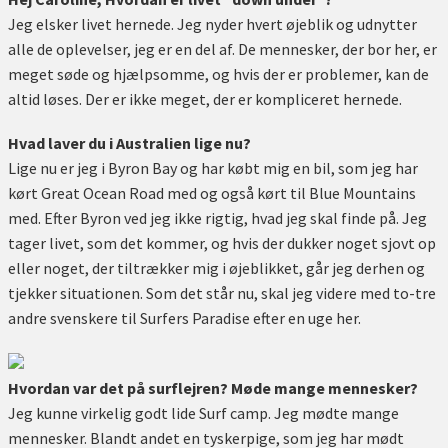
Jeg elsker livet hernede. Jeg nyder hvert øjeblik og udnytter
alle de oplevelser, jeg er en del af. De mennesker, der bor her, er
meget søde og hjælpsomme, og hvis der er problemer, kan de
altid løses. Der er ikke meget, der er kompliceret hernede.
Hvad laver du i Australien lige nu?
Lige nu er jeg i Byron Bay og har købt mig en bil, som jeg har
kørt Great Ocean Road med og også kørt til Blue Mountains
med. Efter Byron ved jeg ikke rigtig, hvad jeg skal finde på. Jeg
tager livet, som det kommer, og hvis der dukker noget sjovt op
eller noget, der tiltrækker mig i øjeblikket, går jeg derhen og
tjekker situationen. Som det står nu, skal jeg videre med to-tre
andre svenskere til Surfers Paradise efter en uge her.
Hvordan var det på surflejren? Møde mange mennesker?
Jeg kunne virkelig godt lide Surf camp. Jeg mødte mange
mennesker. Blandt andet en tyskerpige, som jeg har mødt