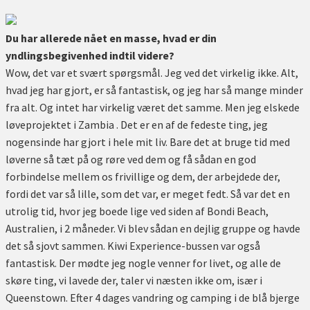
Du har allerede nået en masse, hvad er din
yndlingsbegivenhed indtil videre?
Wow, det var et svært spørgsmål. Jeg ved det virkelig ikke. Alt,
hvad jeg har gjort, er så fantastisk, og jeg har så mange minder
fra alt. Og intet har virkelig været det samme. Men jeg elskede
løveprojektet i Zambia . Det er en af de fedeste ting, jeg
nogensinde har gjort i hele mit liv. Bare det at bruge tid med
løverne så tæt på og røre ved dem og få sådan en god
forbindelse mellem os frivillige og dem, der arbejdede der,
fordi det var så lille, som det var, er meget fedt. Så var det en
utrolig tid, hvor jeg boede lige ved siden af Bondi Beach,
Australien, i 2 måneder. Vi blev sådan en dejlig gruppe og havde
det så sjovt sammen. Kiwi Experience-bussen var også
fantastisk. Der mødte jeg nogle venner for livet, og alle de
skøre ting, vi lavede der, taler vi næsten ikke om, især i
Queenstown. Efter 4 dages vandring og camping i de blå bjerge