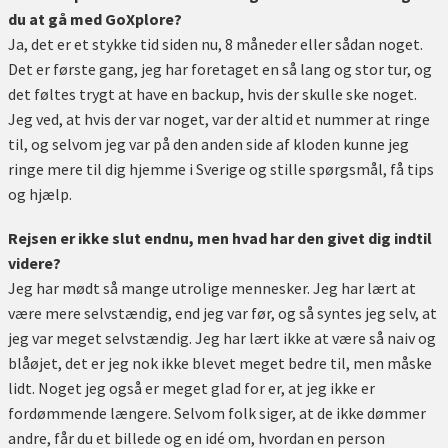
du at gå med GoXplore?
Ja, det er et stykke tid siden nu, 8 måneder eller sådan noget.
Det er første gang, jeg har foretaget en så lang og stor tur, og
det føltes trygt at have en backup, hvis der skulle ske noget.
Jeg ved, at hvis der var noget, var der altid et nummer at ringe
til, og selvom jeg var på den anden side af kloden kunne jeg
ringe mere til dig hjemme i Sverige og stille spørgsmål, få tips
og hjælp.
Rejsen er ikke slut endnu, men hvad har den givet dig indtil
videre?
Jeg har mødt så mange utrolige mennesker. Jeg har lært at
være mere selvstændig, end jeg var før, og så syntes jeg selv, at
jeg var meget selvstændig. Jeg har lært ikke at være så naiv og
blåøjet, det er jeg nok ikke blevet meget bedre til, men måske
lidt. Noget jeg også er meget glad for er, at jeg ikke er
fordømmende længere. Selvom folk siger, at de ikke dømmer
andre, får du et billede og en idé om, hvordan en person