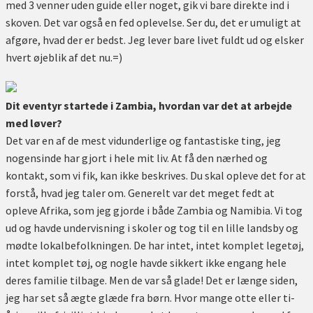
med 3 venner uden guide eller noget, gik vi bare direkte ind i
skoven. Det var også en fed oplevelse. Ser du, det er umuligt at
afgøre, hvad der er bedst. Jeg lever bare livet fuldt ud og elsker
hvert øjeblik af det nu.=)
Dit eventyr startede i Zambia, hvordan var det at arbejde
med løver?
Det var en af de mest vidunderlige og fantastiske ting, jeg
nogensinde har gjort i hele mit liv. At få den nærhed og
kontakt, som vi fik, kan ikke beskrives. Du skal opleve det for at
forstå, hvad jeg taler om. Generelt var det meget fedt at
opleve Afrika, som jeg gjorde i både Zambia og Namibia. Vi tog
ud og havde undervisning i skoler og tog til en lille landsby og
mødte lokalbefolkningen. De har intet, intet komplet legetøj,
intet komplet tøj, og nogle havde sikkert ikke engang hele
deres familie tilbage. Men de var så glade! Det er længe siden,
jeg har set så ægte glæde fra børn. Hvor mange otte eller ti-