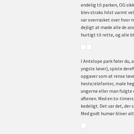
endelig til parken, OG sik
blev straks hilst varmt ve
var overrasket over hvor m
dejligt at møde alle de a
hurtigt til rette, og alle 
I Antelope park føler du, 
yngste løver), spiste der
opgaver som at rense løve
heste/elefanter, male heg
ungerne eller man fulgte e
aftenen. Med en to-timers 
kedeligt. Det var det, der 
Med godt humør bliver alt 