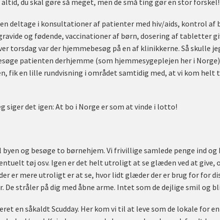
altid, du skal gøre så meget, men de små ting gør en stor forskel!
ken deltage i konsultationer af patienter med hiv/aids, kontrol af 
gravide og fødende, vaccinationer af børn, dosering af tabletter g
ver torsdag var der hjemmebesøg på en af klinikkerne. Så skulle je
søge patienten derhjemme (som hjemmesygeplejen her i Norge). 
en, fik en lille rundvisning i området samtidig med, at vi kom hel
g siger det igen: At bo i Norge er som at vinde i lotto!
til byen og besøge to børnehjem. Vi frivillige samlede penge ind og 
ntuelt tøj osv. Igen er det helt utroligt at se glæden ved at give, og
er er mere utroligt er at se, hvor lidt glæder der er brug for for 
 De stråler på dig med åbne arme. Intet som de dejlige smil og bli
ret en såkaldt Scudday. Her kom vi til at leve som de lokale for en 