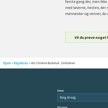
første gang der, men ikke 
med løverne, hesten, der r
mennesker og venner, du vil
Vil du prøve noget 
Hjem
»
Rejsebrev
» Ida Christine Busterud- Zimbabwe
Emne
Dit navn