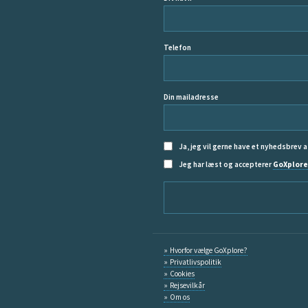
Telefon
Din mailadresse
Ja, jeg vil gerne have et nyhedsbrev a
Jeg har læst og accepterer
GoXplore
Hvorfor vælge GoXplore?
Privatlivspolitik
Cookies
Rejsevilkår
Om os