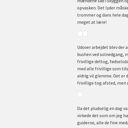
mændene sad i skyggen og 
opvasken. Det lyder måske
trommer og dans hele dagen
meget at lære!
Udover arbejdet blev der 
bushen ved solnedgang, med
frivillige deltog, fødsel
med alle frivillige som til
aldrig vil glemme. Det er 
frivillige tog afsted, men
Da det pludselig en dag var
virkede det som om jeg havd
guiderne, alle de fine me