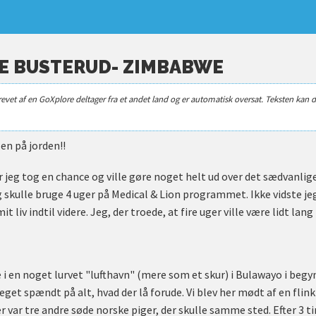
NE BUSTERUD- ZIMBABWE
revet af en GoXplore deltager fra et andet land og er automatisk oversat. Teksten kan d
en på jorden!!
or jeg tog en chance og ville gøre noget helt ud over det sædvanlig
 skulle bruge 4 uger på Medical & Lion programmet. Ikke vidste jeg 
liv indtil videre. Jeg, der troede, at fire uger ville være lidt lang t
i en noget lurvet "lufthavn" (mere som et skur) i Bulawayo i begy
eget spændt på alt, hvad der lå forude. Vi blev her mødt af en flink
er var tre andre søde norske piger, der skulle samme sted. Efter 3 