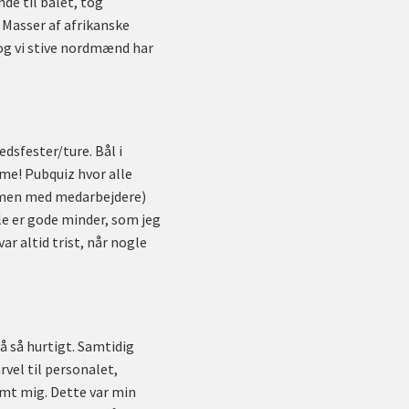
de til bålet, tog
 Masser af afrikanske
 og vi stive nordmænd har
dsfester/ture. Bål i
mme! Pubquiz hvor alle
sammen med medarbejdere)
lle er gode minder, som jeg
r altid trist, når nogle
gå så hurtigt. Samtidig
rvel til personalet,
emt mig. Dette var min