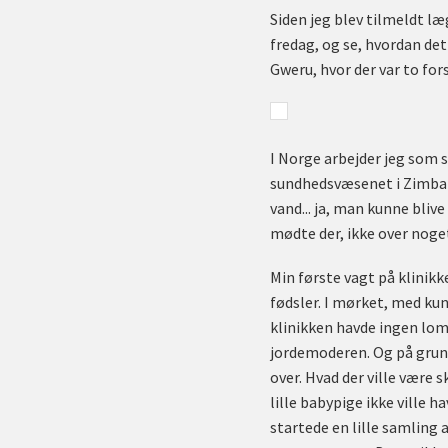
Siden jeg blev tilmeldt l
fredag, og se, hvordan de
Gweru, hvor der var to forsk
I Norge arbejder jeg som s
sundhedsvæsenet i Zimbabw
vand... ja, man kunne bliv
mødte der, ikke over noget.
Min første vagt på klinikk
fødsler. I mørket, med kun
klinikken havde ingen lomm
jordemoderen. Og på grund
over. Hvad der ville være s
lille babypige ikke ville h
startede en lille samling 