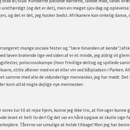
drak øl/scud. Kvinderne passede børnene, lavede mad, fandt bræn
 uretfærdigt (og det er det), men en meget sjov dag og oplevelse.
, og det er det, jeg husker bedst. Afrikanere kan virkelig danse,
arrangeret mange sociale fester og "lære hinanden at kende"/afske
 løven brølende lige ved siden af er et minde, jeg aldrig vil gle
sdagsfester, polocrosskampe (hvor frivillige deltog og spillede 
skuere, stille aftener med en øl eller vin ved bålpladsen i Parken. A
det samme med alle de vidunderlige mennesker, jeg har mødt. Det va
 der kom altid nogle dejlige nye mennesker.
 vores tur til at rejse hjem, kunne jeg ikke tro, at fire uger kunne 
e levet et helt liv der! Og det var en hård opgave at skulle sige fa
darbejdere. Tårerne var umulige at holde tilbage! Men jeg har best