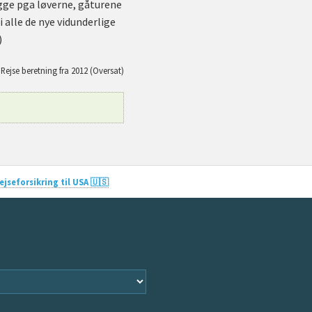
Begge pga løverne, gåturene
 alle de nye vidunderlige
)
Rejse beretning fra 2012 (Oversat)
jseforsikring til USA 🇺🇸