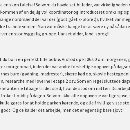
ke en skøn følelse! Selvom du havde set billeder, var virkelighede
lkommen af en dejlig vol koordinator og introduceret omkring og fo
ange nordmænd der var der (godt gået x-plore :)), hvilket var meg
ndre fra hele verden! Man var måske bange for at være ny på sådan 
bliver en stor hyggelig gruppe. Uanset alder, land, sprog!!
at du bor i en perfekt lille boble. Vi stod op kl 06.00 om morgenen,
efter morgenmad, inden der var andre forskellige opgaver på dagso
rnes bure (gødning, madrester), skære kød op, skovle hestegødni
n, researche med løverne i etape 2 osv. Som en regel sluttede da
lefanterne tilbage til det sted, hvor de stod om natten. Du arbejde
frokost midt på dagen. Selvom ikke alle opgaverne var lige sjove, s
skulle gøres for at holde parken kørende, og alle frivillige viste s
godt! Og de kalder det arbejde, men det er egentlig bare sjovt!