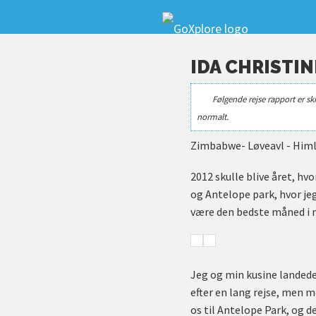
IDA CHRISTI
Følgende rejse rapport er sk
normalt.
Zimbabwe- Løveavl - Himl
2012 skulle blive året, hv
og Antelope park, hvor jeg
være den bedste måned i mit 
Jeg og min kusine landede 
efter en lang rejse, men m
os til Antelope Park, og d