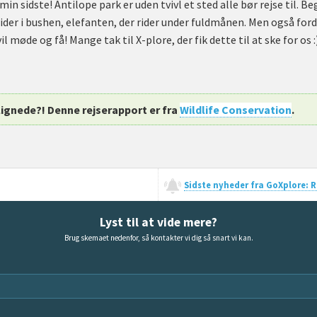
min sidste! Antilope park er uden tvivl et sted alle bør rejse til. 
ider i bushen, elefanten, der rider under fuldmånen. Men også fordi
 møde og få! Mange tak til X-plore, der fik dette til at ske for os :
lignede?! Denne rejserapport er fra
Wildlife Conservation
.
Sidste nyheder fra GoXplore: Re
Lyst til at vide mere?
Brug skemaet nedenfor, så kontakter vi dig så snart vi kan.