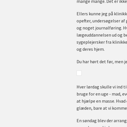
mange mange. Det er ikke 
Ellers kunne jeg på klinik
opefter, undersøgelser af 
og noget journalføring. H
lægeuddannelsen ud og be
sygeplejersker fra klinikk
og deres hjem.
Du har hørt det før, men je
Hver lørdag skulle vi ind 
bruge for en uge - mad, eve
at hjælpe en masse. Hvad d
glæden, bare at vi kommer.
En søndag blev der arrange