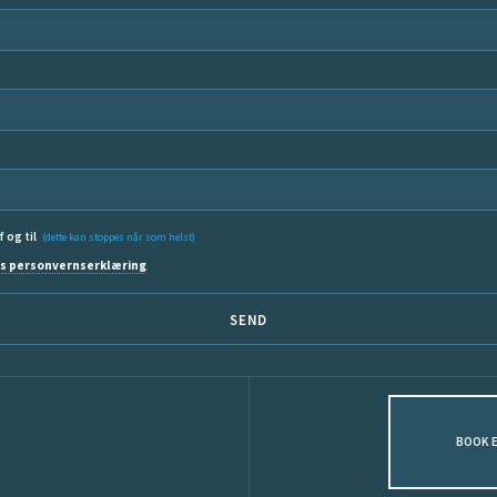
f og til
(dette kan stoppes når som helst)
s personvernserklæring
SEND
BOOK 