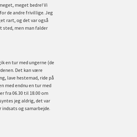
n meget, meget bedre! Vi
r de andre frivillige. Jeg
et rart, og det var også
et sted, men man falder
 gik en tur med ungerne (de
rdenen. Det kan være
ng, lave hestemad, ride på
gen med endnu en tur med
r fra 06.30 til 18.00 om
yntes jeg aldrig, det var
tor indsats og samarbejde.