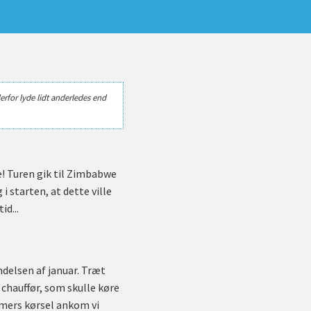
erfor lyde lidt anderledes end
e! Turen gik til Zimbabwe
i starten, at dette ville
id...
ndelsen af januar. Træt
 chauffør, som skulle køre
timers kørsel ankom vi