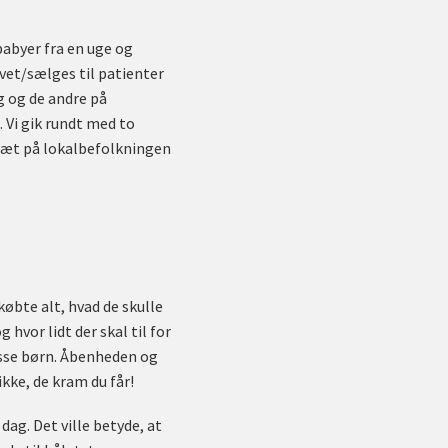
babyer fra en uge og
ivet/sælges til patienter
g og de andre på
Vi gik rundt med to
t tæt på lokalbefolkningen
købte alt, hvad de skulle
 hvor lidt der skal til for
disse børn. Åbenheden og
kke, de kram du får!
dag. Det ville betyde, at