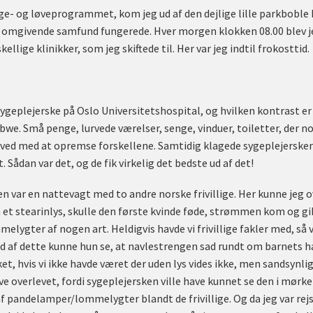
æge- og løveprogrammet, kom jeg ud af den dejlige lille parkboble 
t omgivende samfund fungerede. Hver morgen klokken 08.00 blev jeg
ellige klinikker, som jeg skiftede til. Her var jeg indtil frokosttid.
ygeplejerske på Oslo Universitetshospital, og hvilken kontrast er d
e. Små penge, lurvede værelser, senge, vinduer, toiletter, der n
e ved med at opremse forskellene. Samtidig klagede sygeplejersker
 Sådan var det, og de fik virkelig det bedste ud af det!
en var en nattevagt med to andre norske frivillige. Her kunne jeg
 et stearinlys, skulle den første kvinde føde, strømmen kom og gik
elygter af nogen art. Heldigvis havde vi frivillige fakler med, så 
 af dette kunne hun se, at navlestrengen sad rundt om barnets ha
ket, hvis vi ikke havde været der uden lys vides ikke, men sandsynli
ave overlevet, fordi sygeplejersken ville have kunnet se den i mørket
af pandelamper/lommelygter blandt de frivillige. Og da jeg var rej