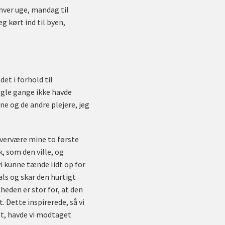
hver uge, mandag til
 kørt ind til byen,
et i forhold til
ogle gange ikke havde
ne og de andre plejere, jeg
 overvære mine to første
, som den ville, og
vi kunne tænde lidt op for
ls og skar den hurtigt
gheden er stor for, at den
. Dette inspirerede, så vi
st, havde vi modtaget