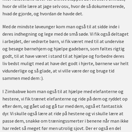
hvor de ville lære at jage selv osv., hvor de så dokumenterede,
hvad de gjorde, og hvordan de havde det.
Med de mindste løveunger kom man også til at sidde inde i
deres indhegning og lege med de små søde. Vi fik også deltaget
i arbejdet, der vedrørte børn, vi fik været med til at undervise
og besøge børnehjem og hjælpe gadebørn, som føltes rigtig
godt, til at have været i stand til at hjælpe og forbedre deres
liv bedst muligt med at have det godt i hjerte, børnene var helt
vidunderlige og så glade, at vi ville være der og bruge tid
sammen med dem :).
I Zimbabwe kom man også til at hjælpe med elefanterne og
hestene, vi fik trænet elefanterne og ride på dem og ryddet op
efter dem, og gået ud og gå tur med dem, også et fantastisk
dyr. Vi skulle også lære at ride på hestene og vi skulle lære at
passe dem, snakke om træningssmerter i benene når man ikke
har redet så meget før men utrolig sjovt. Der er også en del