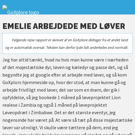
EMELIE ARBEJDEDE MED LØVER
Følgende rejse rapport er skrevet af en GoXplore deltager fra et andet land
og er automatisk oversat. Teksten kan derfor lyde lidt anderledes end normalt.
Jeg har altid tænkt, hvad nu hvis man kunne være i nærheden
af det majestætiske dyr, løven og kæledyr og passe det, og så
begyndte jeg at google efter at arbejde med løver, og så kom
GoXplors hjemmeside op, hvor der stod, at man kunne gå og
arbejde frivilligt med løver, det var som en drøm, der gik i
opfyldelse, så jeg bookede 1 måned på løveprojektet Lion
realese i Zambia og også 1 måned på løveprojektet
Løveopdræt i Zimbabwe. Det er det største eventyr, jeg
nogensinde har været på. At være så tæt på disse majestætiske
løver var utroligt. Vi skulle være tættere på dem, end jeg