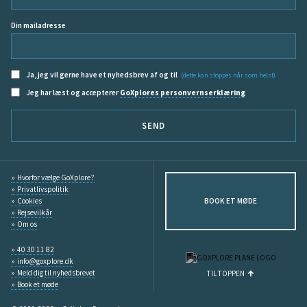
Din mailadresse
Ja, jeg vil gerne have et nyhedsbrev af og til
(dette kan stoppes når som helst)
Jeg har læst og accepterer
GoXplores personvernserklæring
SEND
Hvorfor vælge GoXplore?
Privatlivspolitik
Cookies
BOOK ET MØDE
Rejsevilkår
Om os
40 30 11 82
info@goxplore.dk
Meld dig til nyhedsbrevet
TIL TOPPEN
Book et møde