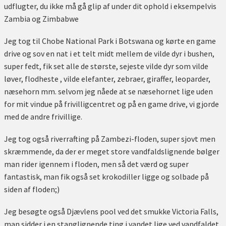
udflugter, du ikke må gå glip af under dit ophold i eksempelvis
Zambia og Zimbabwe
Jeg tog til Chobe National Park i Botswana og kørte en game
drive og sov en nat i et telt midt mellem de vilde dyr i bushen,
super fedt, fik set alle de største, sejeste vilde dyr som vilde
løver, flodheste , vilde elefanter, zebraer, giraffer, leoparder,
næsehorn mm. selvom jeg nåede at se næsehornet lige uden
for mit vindue på frivilligcentret og på en game drive, vi gjorde
med de andre frivillige.
Jeg tog også riverrafting på Zambezi-floden, super sjovt men
skræmmende, da der er meget store vandfaldslignende bølger
man rider igennem i floden, men så det værd og super
fantastisk, man fik også set krokodiller ligge og solbade på
siden af floden;)
Jeg besøgte også Djævlens pool ved det smukke Victoria Falls,
man sidder i en stanglignende ting i vandet lige ved vandfaldet,