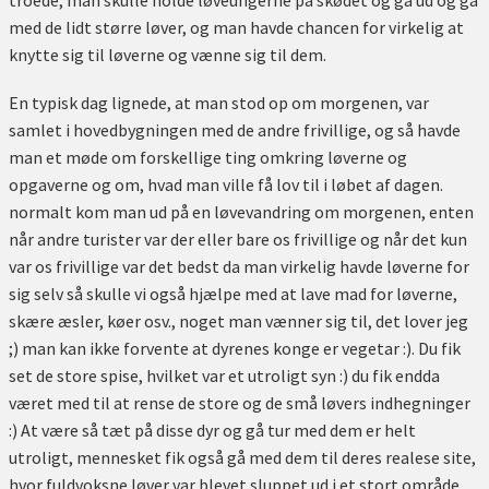
troede, man skulle holde løveungerne på skødet og gå ud og gå
med de lidt større løver, og man havde chancen for virkelig at
knytte sig til løverne og vænne sig til dem.
En typisk dag lignede, at man stod op om morgenen, var
samlet i hovedbygningen med de andre frivillige, og så havde
man et møde om forskellige ting omkring løverne og
opgaverne og om, hvad man ville få lov til i løbet af dagen.
normalt kom man ud på en løvevandring om morgenen, enten
når andre turister var der eller bare os frivillige og når det kun
var os frivillige var det bedst da man virkelig havde løverne for
sig selv så skulle vi også hjælpe med at lave mad for løverne,
skære æsler, køer osv., noget man vænner sig til, det lover jeg
;) man kan ikke forvente at dyrenes konge er vegetar :). Du fik
set de store spise, hvilket var et utroligt syn :) du fik endda
været med til at rense de store og de små løvers indhegninger
:) At være så tæt på disse dyr og gå tur med dem er helt
utroligt, mennesket fik også gå med dem til deres realese site,
hvor fuldvoksne løver var blevet sluppet ud i et stort område,