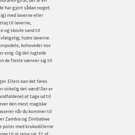
dfaren giraf, der af en
de har gjort sådan noget.
ig) med løverne eller
tøj til løverne,
e og skovle sand til
følgelig; fodre løverne.
kropsdele, kohoveder osv.
 er enig. Og det lugtede
n de fleste vænner sig til
ger. Ellers kan det føles
r virkelig det værd! Der er
ndfaldene) at tage ud til
lever den mest magiske
asserer når du kommer til
t over Zambia og Zimbabwe
te poter med krokodillerne
me til at rejse sig. Et af