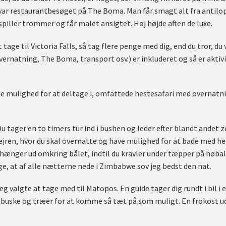
ar restaurantbesøget på The Boma. Man får smagt alt fra antilope
piller trommer og får malet ansigtet. Høj højde aften de luxe.
t tage til Victoria Falls, så tag flere penge med dig, end du tror, du 
vernatning, The Boma, transport osv.) er inkluderet og så er aktiv
vde mulighed for at deltage i, omfattede hestesafari med overnat
u tager en to timers tur ind i bushen og leder efter blandt andet ze
e lejren, hvor du skal overnatte og have mulighed for at bade med 
 hænger ud omkring bålet, indtil du kravler under tæpper på høbal
ge, at af alle nætterne nede i Zimbabwe sov jeg bedst den nat.
jeg valgte at tage med til Matopos. En guide tager dig rundt i bil i
t buske og træer for at komme så tæt på som muligt. En frokost u