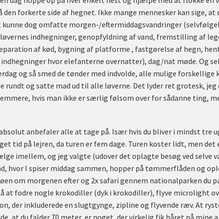
en dag hoppe op på hver enkelt hest og hjælpe med at flokke en vil
å den forkerte side af hegnet. Ikke mange mennesker kan sige, at 
et kunne dog omfatte morgen-/eftermiddagsvandringer (selvfølgel
løvernes indhegninger, genopfyldning af vand, fremstilling af lege
eparation af kød, bygning af platforme , fastgørelse af hegn, hent
ndhegninger hvor elefanterne overnatter), dag/nat møde. Og selv
erdag og så smed de tønder med indvolde, alle mulige forskellige 
e rundt og satte mad ud til alle løverne. Det lyder ret grotesk, jeg
nemmere, hvis man ikke er særlig følsom over for sådanne ting, me
g absolut anbefaler alle at tage på. Især hvis du bliver i mindst tre u
t tid på lejren, da turen er fem dage. Turen koster lidt, men det e
ælge imellem, og jeg valgte (udover det oplagte besøg ved selve va
and, hvor I spiser middag sammen, hopper på tømmerflåden og op
i øen om morgenen efter og 2x safari gennem nationalparken du p
å at fodre nogle krokodiller (dyk i krokodiller), flyve microligh
n, der inkluderede en slugtgynge, zipline og flyvende ræv. At rys
de, at du falder 70 meter, er noget, der virkelig fik håret på mine ar