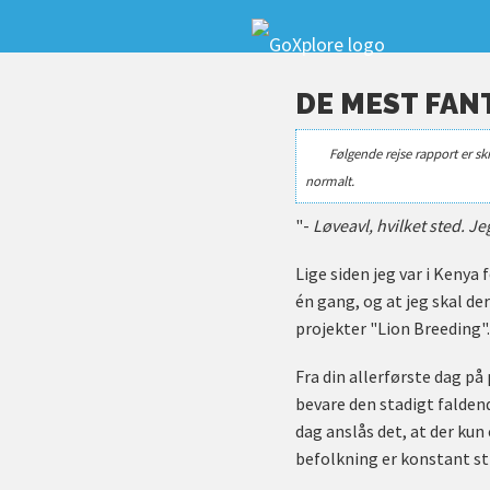
DE MEST FANT
Følgende rejse rapport er sk
normalt.
"-
Løveavl, hvilket sted. Jeg
Lige siden jeg var i Kenya f
én gang, og at jeg skal de
projekter "Lion Breeding".
Fra din allerførste dag på
bevare den stadigt faldende
dag anslås det, at der kun
befolkning er konstant sti