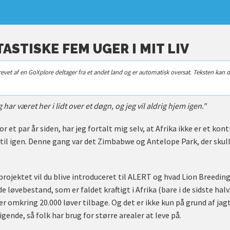
ASTISKE FEM UGER I MIT LIV
revet af en GoXplore deltager fra et andet land og er automatisk oversat. Teksten kan d
 har været her i lidt over et døgn, og jeg vil aldrig hjem igen."
or et par år siden, har jeg fortalt mig selv, at Afrika ikke er et kon
rtil igen. Denne gang var det Zimbabwe og Antelope Park, der skulle
 projektet vil du blive introduceret til ALERT og hvad Lion Breeding
 løvebestand, som er faldet kraftigt i Afrika (bare i de sidste halv
 er omkring 20.000 løver tilbage. Og det er ikke kun på grund af jag
gende, så folk har brug for større arealer at leve på.