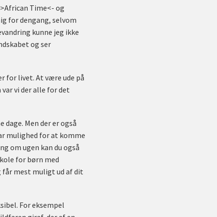
 ->African Time<- og
mig for dengang, selvom
vevandring kunne jeg ikke
andskabet og ser
 for livet. At være ude på
ar vi der alle for det
e dage. Men der er også
 har mulighed for at komme
gang om ugen kan du også
kole for børn med
g får mest muligt ud af dit
eksibel. For eksempel