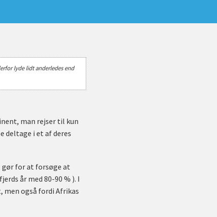
erfor lyde lidt anderledes end
tinent, man rejser til kun
 deltage i et af deres
 gør for at forsøge at
fjerds år med 80-90 % ). I
t, men også fordi Afrikas