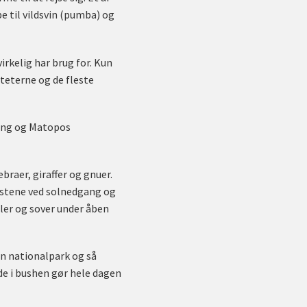
 til vildsvin (pumba) og
virkelig har brug for. Kun
iteterne og de fleste
ning og Matopos
braer, giraffer og gnuer.
hestene ved solnedgang og
ler og sover under åben
 en nationalpark og så
de i bushen gør hele dagen