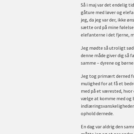
Så i maj var det endelig t
gåture med løver og elefa
jeg, da jeg var der, ikke 
sætte ord på mine følelser 
elefanterne i det fjerne,
Jeg mødte så utroligt søde
denne måde giver dig så fa
samme – dyrene og børne
Jeg tog primært derned fo
mulighed for at få et bed
med på et værested, hvor 
vælge at komme med og be
indlæringsvanskeligheder. 
ophold dernede.
En dag var aldrig den samm