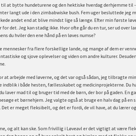
id til at bytte hundeturene og den hektiske hverdag derhjemme til
nter langt ude i den zimbabwiske bush. Fem uger besluttede jeg 
ønskede andet end at blive mindst lige så længe. Efter min første lø
for det. Jeg kan stadig ikke. Hvor ofte går du en tur, ser ud over l
 mens du hviler den ene hånd på en løves numse?
 mennesker fra flere forskellige lande, og mange af dem er venner
ntastiske og sjove oplevelser og viden om andre kulturer. Desuden v
ne.
r at arbejde med løverne, og det var også sådan, jeg tilbragte min
re indblik i både hesten, fællesskabet og medicinprojekterne. Du
du laver mad til og bruger tid med de børn, der bor på gaden. En 
søge et børnehjem. Jeg valgte også at bruge en halv dag på en s
Det er meget fleksibelt, og det er fordi, de vil have, at du lærer o
e, og alt kan ske. Som frivillig i Løveavl er det vigtigt at være fl