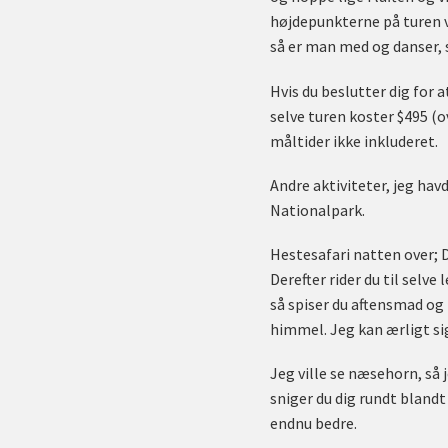
højdepunkterne på turen v
så er man med og danser, s
Hvis du beslutter dig for a
selve turen koster $495 (o
måltider ikke inkluderet.
Andre aktiviteter, jeg ha
Nationalpark.
Hestesafari natten over; D
Derefter rider du til selv
så spiser du aftensmad og
himmel. Jeg kan ærligt si
Jeg ville se næsehorn, så 
sniger du dig rundt bland
endnu bedre.