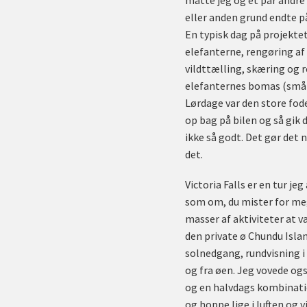
måtte jeg og et par andre 
eller anden grund endte p
En typisk dag på projekt
elefanterne, rengøring af 
vildttælling, skæring og r
elefanternes bomas (små i
Lørdage var den store fod
op bag på bilen og så gik d
ikke så godt. Det gør det 
det.
Victoria Falls er en tur je
som om, du mister for mege
masser af aktiviteter at v
den private ø Chundu Isl
solnedgang, rundvisning 
og fra øen. Jeg vovede ogs
og en halvdags kombinatio
og hoppe lige i luften og vi