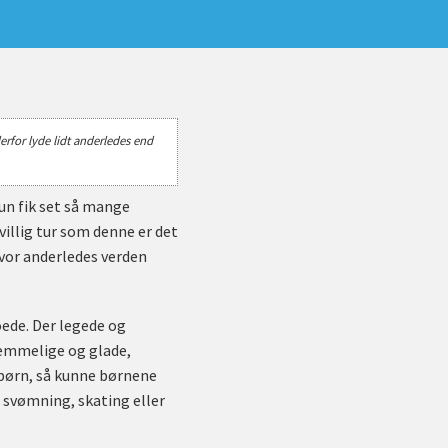
erfor lyde lidt anderledes end
kun fik set så mange
villig tur som denne er det
 hvor anderledes verden
ede. Der legede og
knemmelige og glade,
e børn, så kunne børnene
, svømning, skating eller