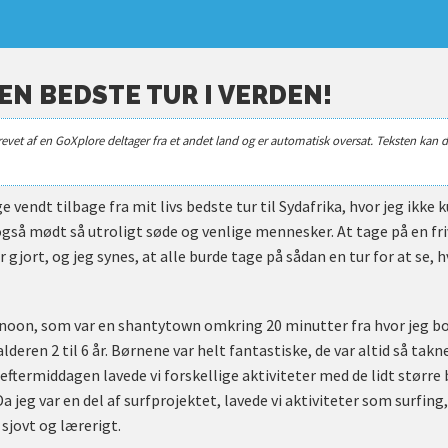
EN BEDSTE TUR I VERDEN!
revet af en GoXplore deltager fra et andet land og er automatisk oversat. Teksten kan d
e vendt tilbage fra mit livs bedste tur til Sydafrika, hvor jeg ikke 
gså mødt så utroligt søde og venlige mennesker. At tage på en fri
 gjort, og jeg synes, at alle burde tage på sådan en tur for at se,
noon, som var en shantytown omkring 20 minutter fra hvor jeg bo
lderen 2 til 6 år. Børnene var helt fantastiske, de var altid så ta
eftermiddagen lavede vi forskellige aktiviteter med de lidt størr
a jeg var en del af surfprojektet, lavede vi aktiviteter som surfing
g sjovt og lærerigt.