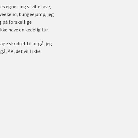
s egne ting vi ville lave,
en weekend, bungeejump, jeg
g på forskellige
kke have en kedelig tur.
ge skridtet til at gå, jeg
gå, ÅK, det vil I ikke