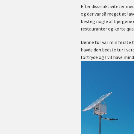
Efter disse aktiviteter med
og der var så meget at lav
besteg nogle af bjergene d
restauranter og kørte quad
Denne tur var min første tu
havde den bedste tur i verde
fortryde og I vil have mind