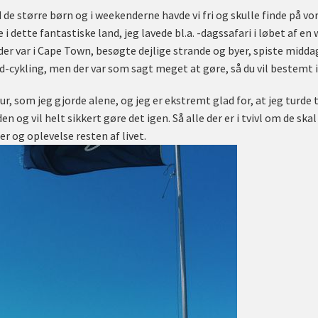
 de større børn og i weekenderne havde vi fri og skulle finde på vore
e i dette fantastiske land, jeg lavede bl.a. -dagssafari i løbet af 
er var i Cape Town, besøgte dejlige strande og byer, spiste midda
-cykling, men der var som sagt meget at gøre, så du vil bestemt i
r, som jeg gjorde alene, og jeg er ekstremt glad for, at jeg turde ta
n og vil helt sikkert gøre det igen. Så alle der er i tvivl om de skal 
er og oplevelse resten af livet.