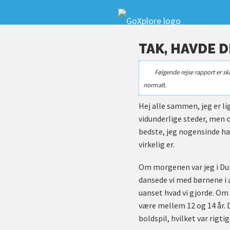
TAK, HAVDE D
Følgende rejse rapport er sk
normalt.
Hej alle sammen, jeg er lig
vidunderlige steder, men o
bedste, jeg nogensinde har
virkelig er.
Om morgenen var jeg i Du
dansede vi med børnene i a
uanset hvad vi gjorde. Om 
være mellem 12 og 14 år. D
boldspil, hvilket var rigti