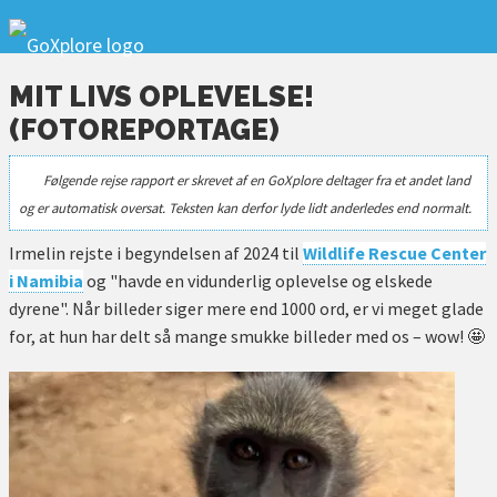
MIT LIVS OPLEVELSE!
(FOTOREPORTAGE)
Følgende rejse rapport er skrevet af en GoXplore deltager fra et andet land
og er automatisk oversat. Teksten kan derfor lyde lidt anderledes end normalt.
Irmelin rejste i begyndelsen af 2024 til
Wildlife Rescue Center
i Namibia
og "havde en vidunderlig oplevelse og elskede
dyrene". Når billeder siger mere end 1000 ord, er vi meget glade
for, at hun har delt så mange smukke billeder med os – wow! 🤩