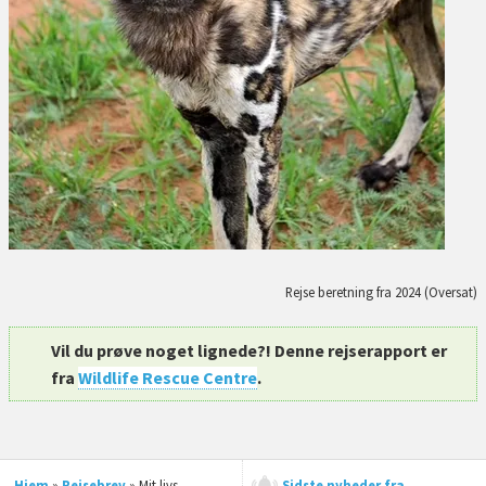
Rejse beretning fra 2024 (Oversat)
Vil du prøve noget lignede?! Denne rejserapport er
fra
Wildlife Rescue Centre
.
Hjem
»
Rejsebrev
» Mit livs
Sidste nyheder fra