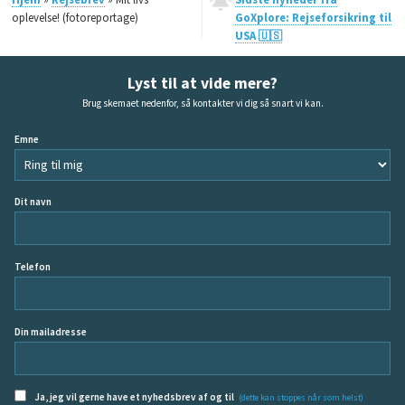
oplevelse! (fotoreportage)
GoXplore: Rejseforsikring til
USA 🇺🇸
Lyst til at vide mere?
Brug skemaet nedenfor, så kontakter vi dig så snart vi kan.
Emne
Dit navn
Telefon
Din mailadresse
Ja, jeg vil gerne have et nyhedsbrev af og til
(dette kan stoppes når som helst)