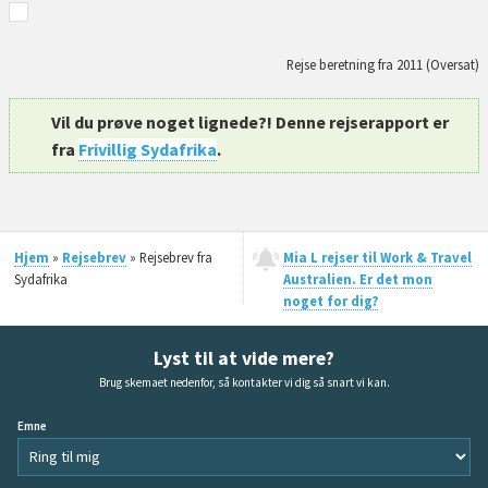
Rejse beretning fra 2011 (Oversat)
Vil du prøve noget lignede?! Denne rejserapport er
fra
Frivillig Sydafrika
.
Hjem
»
Rejsebrev
» Rejsebrev fra
Mia L rejser til Work & Travel
Sydafrika
Australien. Er det mon
noget for dig?
Lyst til at vide mere?
Brug skemaet nedenfor, så kontakter vi dig så snart vi kan.
Emne