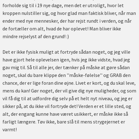
forholde sig til i 19 nye dage, men det er utroligt, hvor let
kroppen nulstiller sig, og hvor glad man faktisk bliver, når man
ender med nye mennesker, der har rejst rundt i verden, og når
de fortæller om alt, hvad de har oplevet! Man bliver ikke
mindre rejselyst af den grund! :)
Det er ikke fysisk muligt at fortryde sådan noget, og jeg ville
have gjort hele oplevelsen igen, hvis jeg ikke vidste, hvad jeg
gav mig til. Så til alle jer, der tænker på måske at gøre sådan
noget, skal du bare klippe den ''måske-følelse'' og GRAB den
chance, der er lige foran dine øjne. Livet er kort, og du skal leve,
mens du kan! Gør noget, der vil give dig nye muligheder, og som
vil få dig til at udfordre dig selv på et helt nyt niveau, og jeg er
sikker på, at du ikke vil fortryde det! Verden er et lille sted, og
alt, der engang kunne have været usikkert, er måske ikke så
farligt længere. Tøv ikke, bare slå til mens strygejernet er
varmt!