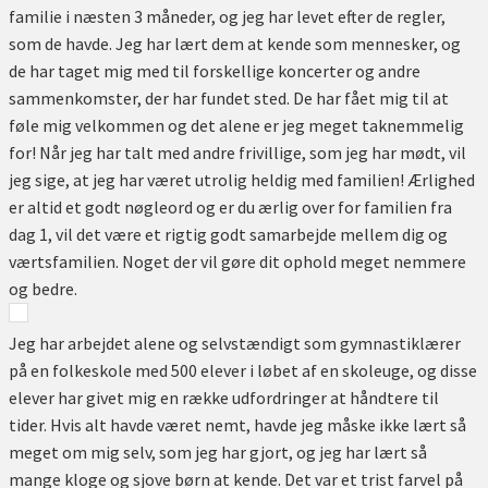
familie i næsten 3 måneder, og jeg har levet efter de regler,
som de havde. Jeg har lært dem at kende som mennesker, og
de har taget mig med til forskellige koncerter og andre
sammenkomster, der har fundet sted. De har fået mig til at
føle mig velkommen og det alene er jeg meget taknemmelig
for! Når jeg har talt med andre frivillige, som jeg har mødt, vil
jeg sige, at jeg har været utrolig heldig med familien! Ærlighed
er altid et godt nøgleord og er du ærlig over for familien fra
dag 1, vil det være et rigtig godt samarbejde mellem dig og
værtsfamilien. Noget der vil gøre dit ophold meget nemmere
og bedre.
Jeg har arbejdet alene og selvstændigt som gymnastiklærer
på en folkeskole med 500 elever i løbet af en skoleuge, og disse
elever har givet mig en række udfordringer at håndtere til
tider. Hvis alt havde været nemt, havde jeg måske ikke lært så
meget om mig selv, som jeg har gjort, og jeg har lært så
mange kloge og sjove børn at kende. Det var et trist farvel på