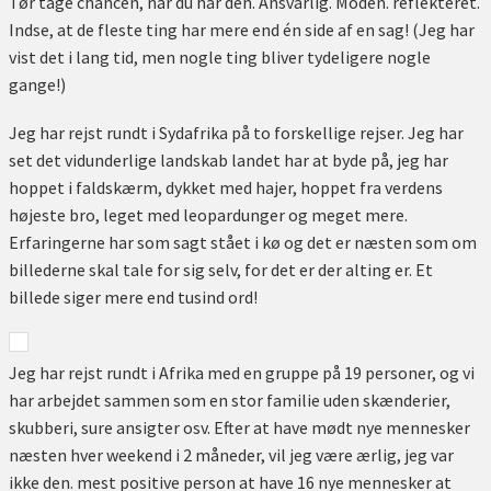
Tør tage chancen, når du har den. Ansvarlig. Moden. reflekteret.
Indse, at de fleste ting har mere end én side af en sag! (Jeg har
vist det i lang tid, men nogle ting bliver tydeligere nogle
gange!)
Jeg har rejst rundt i Sydafrika på to forskellige rejser. Jeg har
set det vidunderlige landskab landet har at byde på, jeg har
hoppet i faldskærm, dykket med hajer, hoppet fra verdens
højeste bro, leget med leopardunger og meget mere.
Erfaringerne har som sagt stået i kø og det er næsten som om
billederne skal tale for sig selv, for det er der alting er. Et
billede siger mere end tusind ord!
Jeg har rejst rundt i Afrika med en gruppe på 19 personer, og vi
har arbejdet sammen som en stor familie uden skænderier,
skubberi, sure ansigter osv. Efter at have mødt nye mennesker
næsten hver weekend i 2 måneder, vil jeg være ærlig, jeg var
ikke den. mest positive person at have 16 nye mennesker at