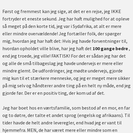
Først og fremmest kan jeg sige, at det er en rejse, jeg IKKE
fortryder et eneste sekund. Jeg har haft mulighed for at opleve
så meget på den korte tid, jeg var i Sydafrika, at alt er mere
eller mindre overvældende! Jeg fortæller folk, der spørger
mig, hvordan jeg har haft det: Hvis jeg havde forventninger til,
hvordan opholdet ville blive, har jeg haft det
100 gange bedre
,
end jeg troede, jeg ville! FAKTISK! For det er sådan jeg har det
og alle de små tilbageslag jeg havde undervejs er mere eller
mindre glemt. De udfordringer, jeg mødte undervejs, gjorde
mig kun til et stærkere menneske, og jeg er meget mere sikker
på mig selv og håndterer andre ting på en helt ny måde, end jeg
gjorde før. Der er en positiv ting, der kom ud af det.
Jeg har boet hos en værtsfamilie, som bestod af en mor, en far
og to døtre, der talte et andet sprog (engelsk og afrikaans). Til
tider havde de helt andre leveregler, end hvad jeg er vant til
hjemmefra. MEN, de har været mere eller mindre som en