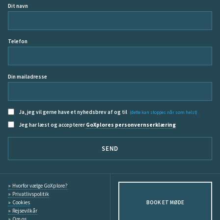
Dit navn
Telefon
Din mailadresse
Ja, jeg vil gerne have et nyhedsbrev af og til
(dette kan stoppes når som helst)
Jeg har læst og accepterer
GoXplores personvernserklæring
SEND
Hvorfor vælge GoXplore?
Privatlivspolitik
Cookies
BOOK ET MØDE
Rejsevilkår
Om os