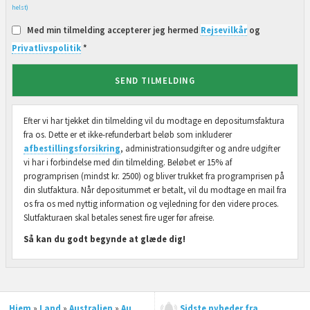
helst)
Med min tilmelding accepterer jeg hermed
Rejsevilkår
og
Privatlivspolitik
*
SEND TILMELDING
Efter vi har tjekket din tilmelding vil du modtage en depositumsfaktura
fra os. Dette er et ikke-refunderbart beløb som inkluderer
afbestillingsforsikring
, administrationsudgifter og andre udgifter
vi har i forbindelse med din tilmelding. Beløbet er 15% af
programprisen (mindst kr. 2500) og bliver trukket fra programprisen på
din slutfaktura. Når depositummet er betalt, vil du modtage en mail fra
os fra os med nyttig information og vejledning for den videre proces.
Slutfakturaen skal betales senest fire uger før afreise.
Så kan du godt begynde at glæde dig!
Hjem
»
Land
»
Australien
»
Au
Sidste nyheder fra