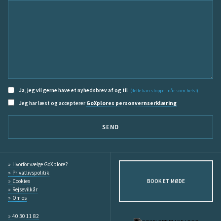
Ja, jeg vil gerne have et nyhedsbrev af og til
(dette kan stoppes når som helst)
Jeg har læst og accepterer
GoXplores personvernserklæring
SEND
Hvorfor vælge GoXplore?
Privatlivspolitik
Cookies
BOOK ET MØDE
Rejsevilkår
Om os
40 30 11 82