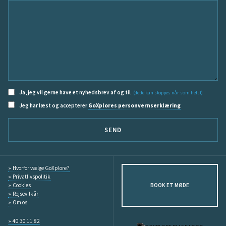
Ja, jeg vil gerne have et nyhedsbrev af og til
(dette kan stoppes når som helst)
Jeg har læst og accepterer
GoXplores personvernserklæring
SEND
Hvorfor vælge GoXplore?
Privatlivspolitik
Cookies
BOOK ET MØDE
Rejsevilkår
Om os
40 30 11 82