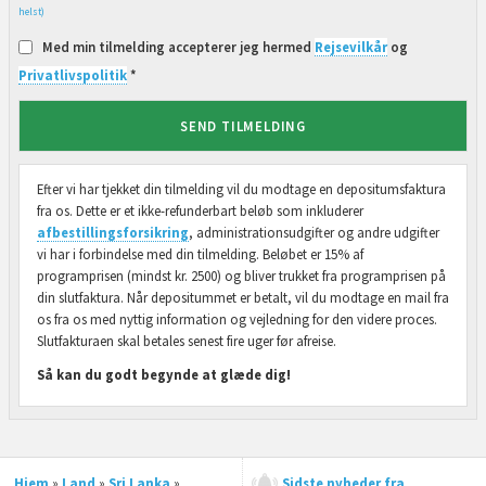
helst)
Med min tilmelding accepterer jeg hermed
Rejsevilkår
og
Privatlivspolitik
*
SEND TILMELDING
Efter vi har tjekket din tilmelding vil du modtage en depositumsfaktura
fra os. Dette er et ikke-refunderbart beløb som inkluderer
afbestillingsforsikring
, administrationsudgifter og andre udgifter
vi har i forbindelse med din tilmelding. Beløbet er 15% af
programprisen (mindst kr. 2500) og bliver trukket fra programprisen på
din slutfaktura. Når depositummet er betalt, vil du modtage en mail fra
os fra os med nyttig information og vejledning for den videre proces.
Slutfakturaen skal betales senest fire uger før afreise.
Så kan du godt begynde at glæde dig!
Hjem
»
Land
»
Sri Lanka
»
Sidste nyheder fra