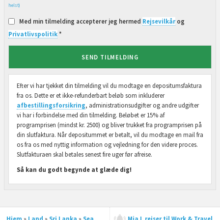
helst)
Med min tilmelding accepterer jeg hermed
Rejsevilkår
og
Privatlivspolitik
*
SEND TILMELDING
Efter vi har tjekket din tilmelding vil du modtage en depositumsfaktura
fra os. Dette er et ikke-refunderbart beløb som inkluderer
afbestillingsforsikring
, administrationsudgifter og andre udgifter
vi har i forbindelse med din tilmelding. Beløbet er 15% af
programprisen (mindst kr. 2500) og bliver trukket fra programprisen på
din slutfaktura. Når depositummet er betalt, vil du modtage en mail fra
os fra os med nyttig information og vejledning for den videre proces.
Slutfakturaen skal betales senest fire uger før afreise.
Så kan du godt begynde at glæde dig!
Hjem
»
Land
»
Sri Lanka
»
Sea
Mia L rejser til Work & Travel