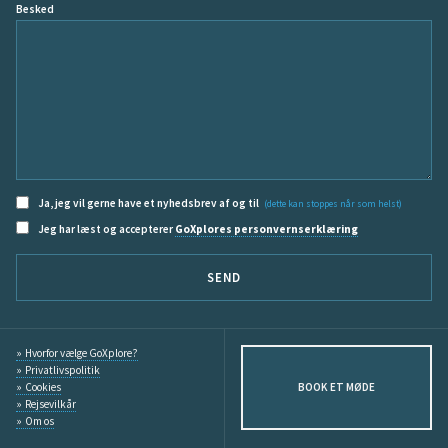
Besked
Ja, jeg vil gerne have et nyhedsbrev af og til
(dette kan stoppes når som helst)
Jeg har læst og accepterer
GoXplores personvernserklæring
SEND
Hvorfor vælge GoXplore?
Privatlivspolitik
Cookies
BOOK ET MØDE
Rejsevilkår
Om os