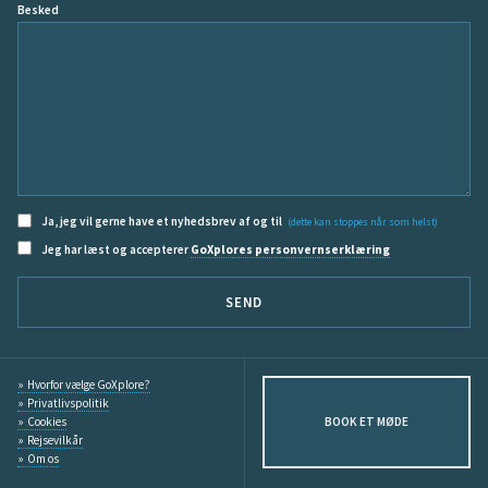
Besked
Ja, jeg vil gerne have et nyhedsbrev af og til
(dette kan stoppes når som helst)
Jeg har læst og accepterer
GoXplores personvernserklæring
SEND
Hvorfor vælge GoXplore?
Privatlivspolitik
Cookies
BOOK ET MØDE
Rejsevilkår
Om os