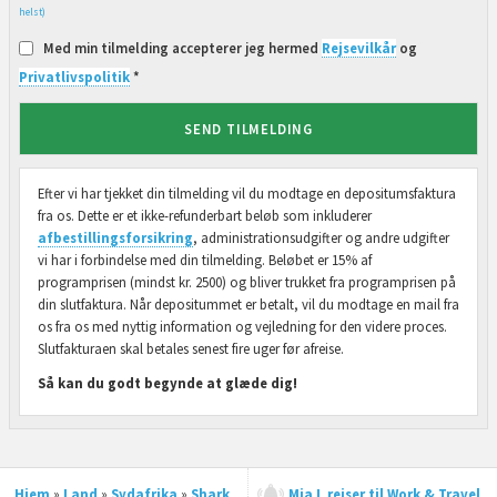
helst)
Med min tilmelding accepterer jeg hermed
Rejsevilkår
og
Privatlivspolitik
*
SEND TILMELDING
Efter vi har tjekket din tilmelding vil du modtage en depositumsfaktura
fra os. Dette er et ikke-refunderbart beløb som inkluderer
afbestillingsforsikring
, administrationsudgifter og andre udgifter
vi har i forbindelse med din tilmelding. Beløbet er 15% af
programprisen (mindst kr. 2500) og bliver trukket fra programprisen på
din slutfaktura. Når depositummet er betalt, vil du modtage en mail fra
os fra os med nyttig information og vejledning for den videre proces.
Slutfakturaen skal betales senest fire uger før afreise.
Så kan du godt begynde at glæde dig!
Hjem
»
Land
»
Sydafrika
»
Shark
Mia L rejser til Work & Travel