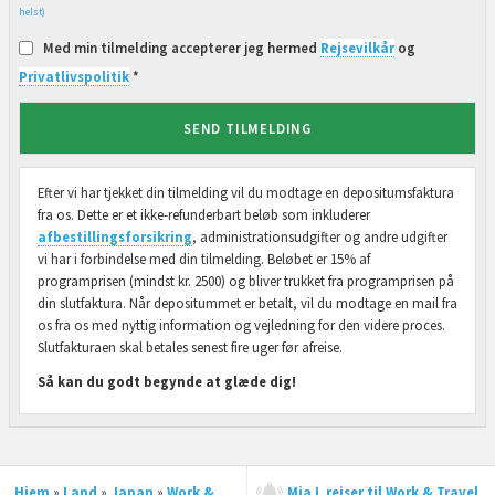
helst)
Med min tilmelding accepterer jeg hermed
Rejsevilkår
og
Privatlivspolitik
*
SEND TILMELDING
Efter vi har tjekket din tilmelding vil du modtage en depositumsfaktura
fra os. Dette er et ikke-refunderbart beløb som inkluderer
afbestillingsforsikring
, administrationsudgifter og andre udgifter
vi har i forbindelse med din tilmelding. Beløbet er 15% af
programprisen (mindst kr. 2500) og bliver trukket fra programprisen på
din slutfaktura. Når depositummet er betalt, vil du modtage en mail fra
os fra os med nyttig information og vejledning for den videre proces.
Slutfakturaen skal betales senest fire uger før afreise.
Så kan du godt begynde at glæde dig!
Hjem
»
Land
»
Japan
»
Work &
Mia L rejser til Work & Travel