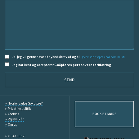
Ja, jeg vil gerne have et nyhedsbrev af og til
(dette kan stoppes når som helst)
Jeg har læst og accepterer
GoXplores personvernserklæring
SEND
Hvorfor vælge GoXplore?
Privatlivspolitik
Cookies
BOOK ET MØDE
Rejsevilkår
Om os
40 30 11 82