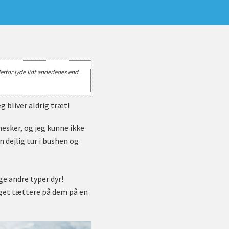
erfor lyde lidt anderledes end
g bliver aldrig træt!
nesker, og jeg kunne ikke
 dejlig tur i bushen og
nge andre typer dyr!
eget tættere på dem på en