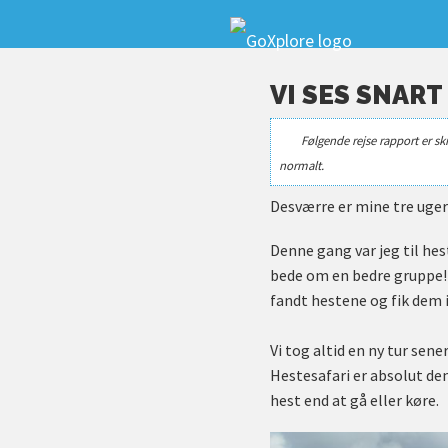
VI SES SNART
Følgende rejse rapport er sk
normalt.
Desværre er mine tre uger 
Denne gang var jeg til hes
bede om en bedre gruppe! 
fandt hestene og fik dem i
Vi tog altid en ny tur sene
Hestesafari er absolut d
hest end at gå eller køre.