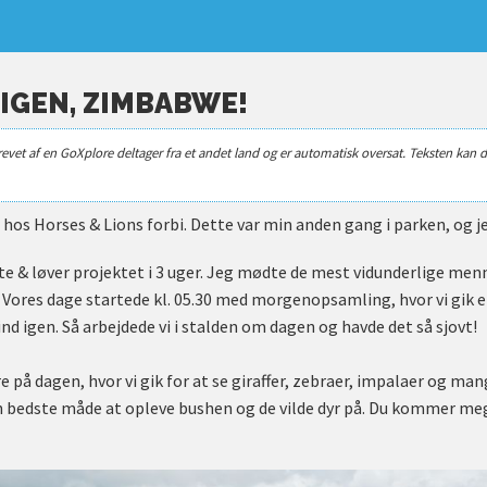
 IGEN, ZIMBABWE!
revet af en GoXplore deltager fra et andet land og er automatisk oversat. Teksten kan d
hos Horses & Lions forbi. Dette var min anden gang i parken, og je
te & løver projektet i 3 uger. Jeg mødte de mest vidunderlige men
Vores dage startede kl. 05.30 med morgenopsamling, hvor vi gik en
nd igen. Så arbejdede vi i stalden om dagen og havde det så sjovt!
re på dagen, hvor vi gik for at se giraffer, zebraer, impalaer og ma
en bedste måde at opleve bushen og de vilde dyr på. Du kommer m