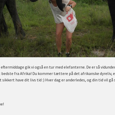
ftermiddage gik vi også en tur med elefanterne. De er så vidunde
et bedste fra Afrika! Du kommer tættere på det afrikanske dyreliv, 
lt sikkert have dit livs tid :) Hver dag er anderledes, og din tid vil gå
we!