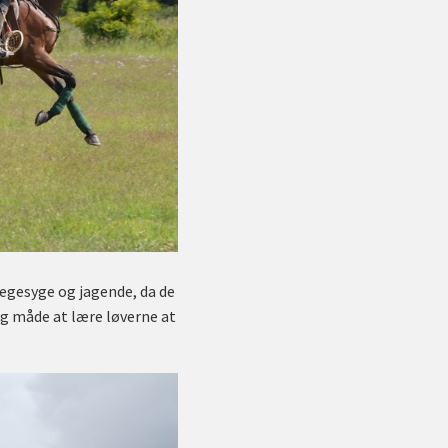
egesyge og jagende, da de
ig måde at lære løverne at