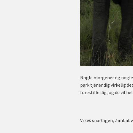
Nogle morgener og nogle e
park tjener dig virkelig d
forestille dig, og du vil he
Vi ses snart igen, Zimbab