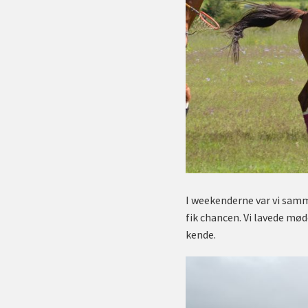
I weekenderne var vi samm
fik chancen. Vi lavede mø
kende.