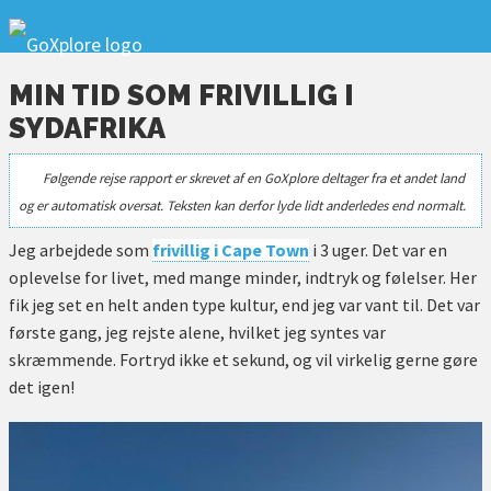
MIN TID SOM FRIVILLIG I
SYDAFRIKA
Følgende rejse rapport er skrevet af en GoXplore deltager fra et andet land
og er automatisk oversat. Teksten kan derfor lyde lidt anderledes end normalt.
Jeg arbejdede som
frivillig i Cape Town
i 3 uger. Det var en
oplevelse for livet, med mange minder, indtryk og følelser. Her
fik jeg set en helt anden type kultur, end jeg var vant til. Det var
første gang, jeg rejste alene, hvilket jeg syntes var
skræmmende. Fortryd ikke et sekund, og vil virkelig gerne gøre
det igen!