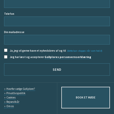
Telefon
Din mailadresse
Ja, jeg vil gerne have et nyhedsbrev af og til
(dette kan stoppes når som helst)
Jeg har læst og accepterer
GoXplores personvernserklæring
SEND
Hvorfor vælge GoXplore?
Privatlivspolitik
Cookies
BOOK ET MØDE
Rejsevilkår
Om os