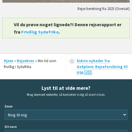
Rejse beretning fra 2023 (Oversat)
Vil du prøve noget lignede?! Denne rejserapport er
fra
Frivillig Sydafrika
.
Hjem
»
Rejsebrev
» Min tid som
Sidste nyheder fra
frivillig i Sydafrika
GoXplore: Rejseforsikring til
USA 🇺🇸
Lyst til at vide mere?
Brug skemaet nedenfor, så kontakter vi dig så snart vi kan.
Emne
Dit navn