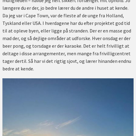
muligheden – havde jeg helt sikkert forlænget mit ophold. Jo
længere du er der, jo bedre lærer du de andre i huset at kende.
Da jeg var i Cape Town, var de fleste af de unge fra Holland,
Tyskland eller USA. I hverdagene har du efter projektet god tid
til at opleve byen, eller ligge på stranden. Der er en masse god
mad der, og så dejlige områder at udforske. Hver onsdag er der
beer pong, og torsdage er der karaoke. Det er helt frivilligt at
deltage i disse arrangementer, men mange fra frivilligcentret
tager dertil. Så har vi det rigtig sjovt, og lærer hinanden endnu
bedre at kende.