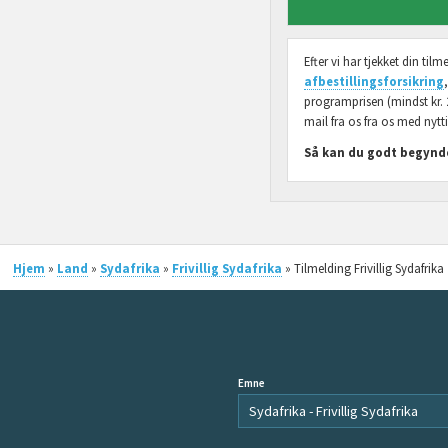
Efter vi har tjekket din ti
afbestillingsforsikring
programprisen (mindst kr. 
mail fra os fra os med nytti
Så kan du godt begynde
Hjem
»
Land
»
Sydafrika
»
Frivillig Sydafrika
» Tilmelding Frivillig Sydafrika
Emne