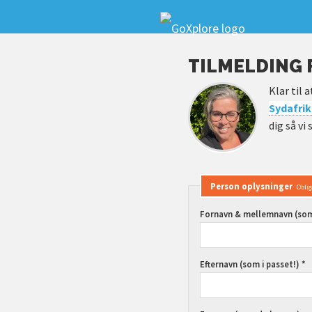
TILMELDING 
Klar til 
Sydafri
dig så v
Person oplysninger
Oblig
Fornavn & mellemnavn (som 
Efternavn (som i passet!) *