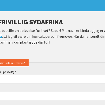
FRIVILLIG SYDAFRIKA
at bestille en oplevelse for livet? Super! Mit navn er Linda og jeg er
ka
, så jeg vil være din kontaktperson fremover. Når du har sendt di
i sammen kan planlægge din tur!
atoriske felter er mærket *
i passet!) *