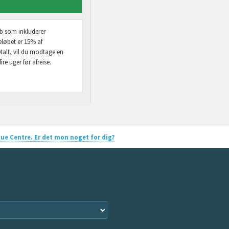
øb som inkluderer
eløbet er 15% af
etalt, vil du modtage en
re uger før afreise.
escue Centre. Er det mon noget for dig?