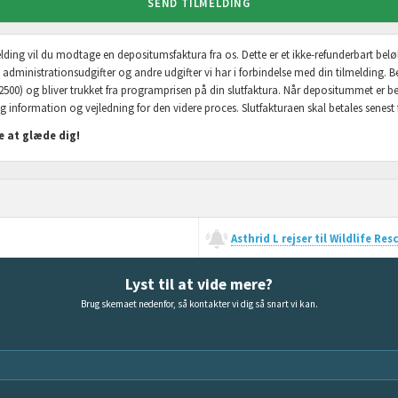
SEND TILMELDING
lmelding vil du modtage en depositumsfaktura fra os. Dette er et ikke-refunderbart bel
, administrationsudgifter og andre udgifter vi har i forbindelse med din tilmelding. B
2500) og bliver trukket fra programprisen på din slutfaktura. Når depositummet er b
g information og vejledning for den videre proces. Slutfakturaen skal betales senest fi
 at glæde dig!
Asthrid L rejser til Wildlife R
Lyst til at vide mere?
Brug skemaet nedenfor, så kontakter vi dig så snart vi kan.