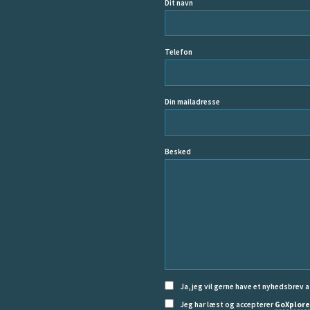
Dit navn
Telefon
Din mailadresse
Besked
Ja, jeg vil gerne have et nyhedsbrev a
Jeg har læst og accepterer
GoXplore