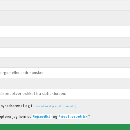
t nyhedsbrev af og til
(dette kan stoppes når som helst)
epterer jeg hermed
Rejsevilkår
og
Privatlivspolitik
*