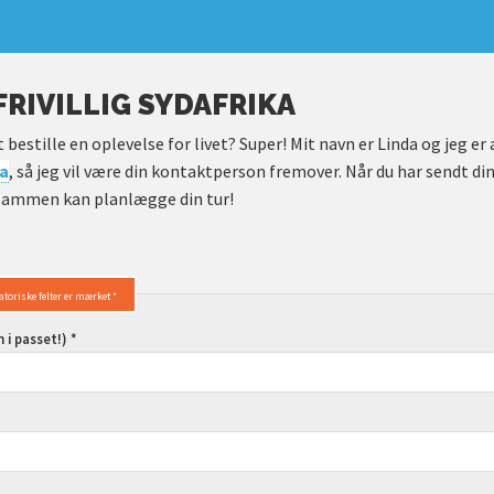
FRIVILLIG SYDAFRIKA
at bestille en oplevelse for livet? Super! Mit navn er Linda og jeg er
ka
, så jeg vil være din kontaktperson fremover. Når du har sendt di
i sammen kan planlægge din tur!
atoriske felter er mærket *
i passet!) *