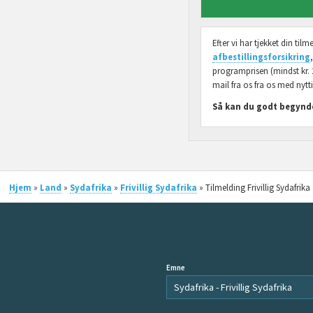
Efter vi har tjekket din ti
afbestillingsforsikring
programprisen (mindst kr. 
mail fra os fra os med nytti
Så kan du godt begynde
Hjem
»
Land
»
Sydafrika
»
Frivillig Sydafrika
» Tilmelding Frivillig Sydafrika
Emne