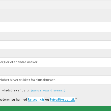
t nyhedsbrev af og til
(dette kan stoppes når som helst)
epterer jeg hermed
Rejsevilkår
og
Privatlivspolitik
*