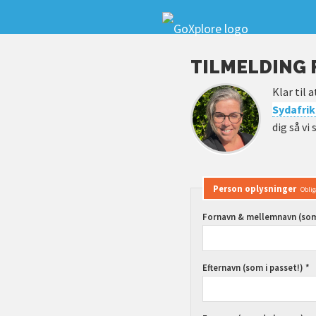
TILMELDING 
Klar til 
Sydafri
dig så v
Person oplysninger
Oblig
Fornavn & mellemnavn (som 
Efternavn (som i passet!) *