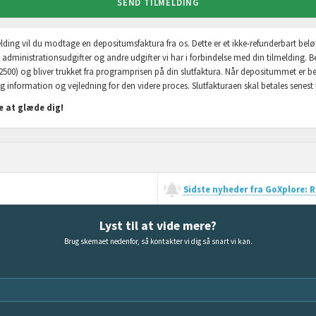
SEND TILMELDING
lmelding vil du modtage en depositumsfaktura fra os. Dette er et ikke-refunderbart bel
, administrationsudgifter og andre udgifter vi har i forbindelse med din tilmelding. B
2500) og bliver trukket fra programprisen på din slutfaktura. Når depositummet er b
g information og vejledning for den videre proces. Slutfakturaen skal betales senest fi
 at glæde dig!
Sidste nyheder fra GoXplore: Re
Lyst til at vide mere?
Brug skemaet nedenfor, så kontakter vi dig så snart vi kan.