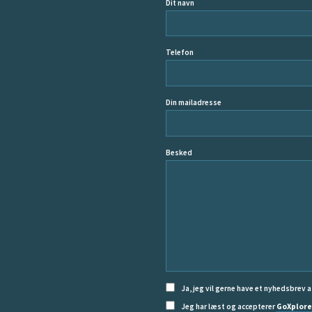
Dit navn
Telefon
Din mailadresse
Besked
Ja, jeg vil gerne have et nyhedsbrev a
Jeg har læst og accepterer
GoXplore