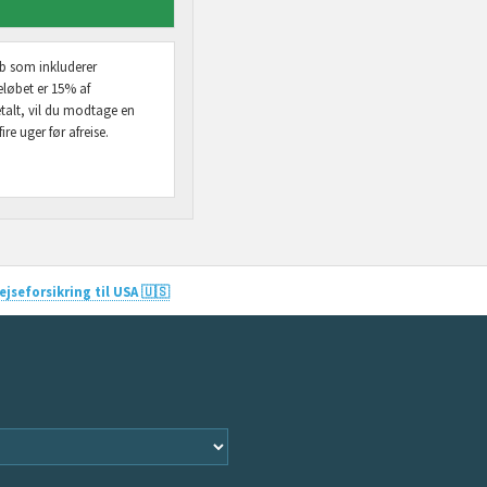
øb som inkluderer
eløbet er 15% af
etalt, vil du modtage en
re uger før afreise.
jseforsikring til USA 🇺🇸