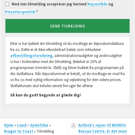
Med min tilmelding accepterer jeg hermed
Rejsevilkår
og
Privatlivspolitik
*
SEND TILMELDING
Efter vi har tjekket din tilmelding vil du modtage en depositumsfaktura
fra os. Dette er et ikke-refunderbart beløb som inkluderer
afbestillingsforsikring
, administrationsudgifter og andre udgifter
vi har i forbindelse med din tilmelding. Beløbet er 15% af
programprisen (mindst kr. 2500) og bliver trukket fra programprisen på
din slutfaktura. Når depositummet er betalt, vil du modtage en mail fra
os fra os med nyttig information og vejledning for den videre proces.
Slutfakturaen skal betales senest fire uger før afreise.
Så kan du godt begynde at glæde dig!
Hjem
»
Land
»
Sydafrika
»
Asthrid L rejser til Wildlife
Kruger to Coast
» Tilmelding
Rescue Centre. Er det mon