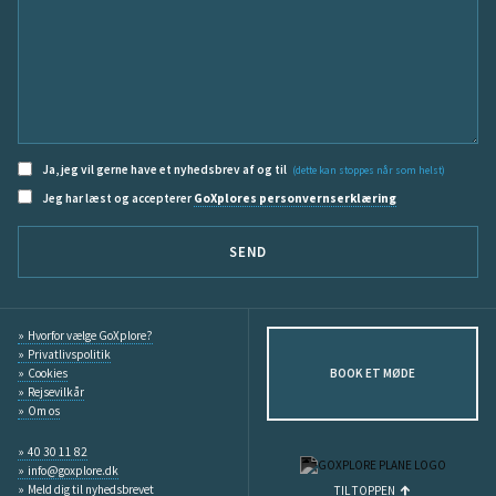
Ja, jeg vil gerne have et nyhedsbrev af og til
(dette kan stoppes når som helst)
Jeg har læst og accepterer
GoXplores personvernserklæring
SEND
Hvorfor vælge GoXplore?
Privatlivspolitik
Cookies
BOOK ET MØDE
Rejsevilkår
Om os
40 30 11 82
info@goxplore.dk
Meld dig til nyhedsbrevet
TIL TOPPEN