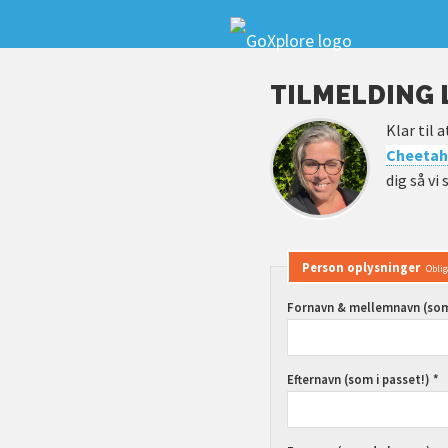
TILMELDING 
Klar til 
Cheetah
dig så v
Person oplysninger
Oblig
Fornavn & mellemnavn (som 
Efternavn (som i passet!) *