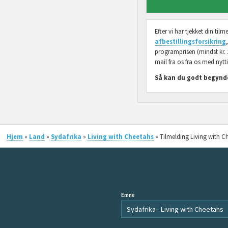
Efter vi har tjekket din ti
afbestillingsforsikring
programprisen (mindst kr. 
mail fra os fra os med nytti
Så kan du godt begynde
Hjem
»
Land
»
Sydafrika
»
Living with Cheetahs
» Tilmelding Living with C
Emne