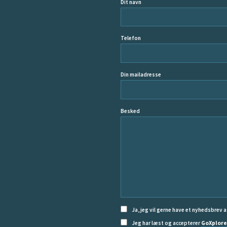
Dit navn
Telefon
Din mailadresse
Besked
Ja, jeg vil gerne have et nyhedsbrev a
Jeg har læst og accepterer
GoXplore