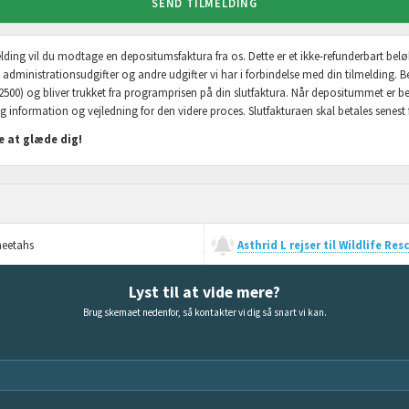
SEND TILMELDING
lmelding vil du modtage en depositumsfaktura fra os. Dette er et ikke-refunderbart bel
, administrationsudgifter og andre udgifter vi har i forbindelse med din tilmelding. B
2500) og bliver trukket fra programprisen på din slutfaktura. Når depositummet er b
g information og vejledning for den videre proces. Slutfakturaen skal betales senest fi
 at glæde dig!
heetahs
Asthrid L rejser til Wildlife R
Lyst til at vide mere?
Brug skemaet nedenfor, så kontakter vi dig så snart vi kan.