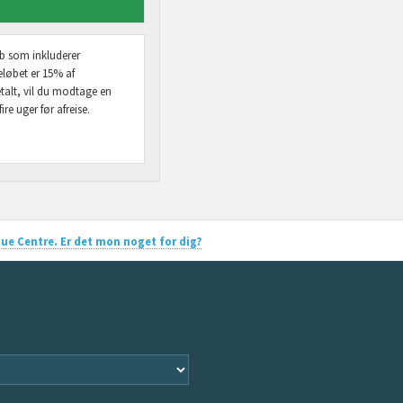
øb som inkluderer
eløbet er 15% af
etalt, vil du modtage en
re uger før afreise.
escue Centre. Er det mon noget for dig?