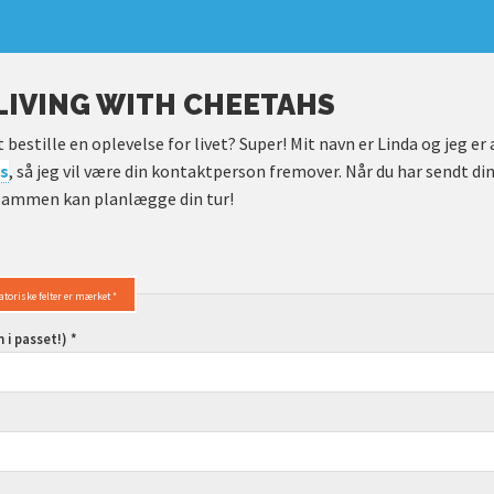
LIVING WITH CHEETAHS
at bestille en oplevelse for livet? Super! Mit navn er Linda og jeg er
s
, så jeg vil være din kontaktperson fremover. Når du har sendt di
i sammen kan planlægge din tur!
atoriske felter er mærket *
i passet!) *