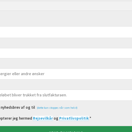
t nyhedsbrev af og til
(dette kan stoppes når som helst)
epterer jeg hermed
Rejsevilkår
og
Privatlivspolitik
*