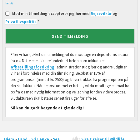
helst)
Med min tilmelding accepterer jeg hermed
Rejsevilkår
og
Privatlivspolitik
*
SEND TILMELDING
Efter vi har tjekket din tilmelding vil du modtage en depositumsfaktura
fra os. Dette er et ikke-refunderbart beløb som inkluderer
afbestillingsforsikring
, administrationsudgifter og andre udgifter
vi har i forbindelse med din tilmelding. Beløbet er 15% af
programprisen (mindst kr. 2500) og bliver trukket fra programprisen på
din slutfaktura. Når depositummet er betalt, vil du modtage en mail fra
os fra os med nyttig information og vejledning for den videre proces.
Slutfakturaen skal betales senest fire uger før afreise.
Så kan du godt begynde at glæde dig!
Hjem
»
Land
»
Sri Lanka
»
Sea
Sira E rejser til Wildlife