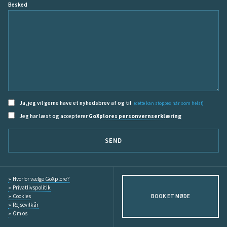
Besked
Ja, jeg vil gerne have et nyhedsbrev af og til
(dette kan stoppes når som helst)
Jeg har læst og accepterer
GoXplores personvernserklæring
SEND
Hvorfor vælge GoXplore?
Privatlivspolitik
Cookies
BOOK ET MØDE
Rejsevilkår
Om os