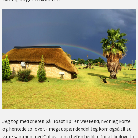
Jeg tog med chefen på "roadtrip" en weekend, hvor jeg kørte
og hentede to løver, - meget spændende! Jeg kom også til at
være sammen med Cobus, som chefen hedder, for at bedøve to