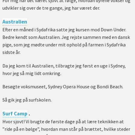
For mig har det været sjovt at følge, hvordan dyrene vokser og
udvikler sig over de tre gange, jeg har været der.
Australien
Efter en måned i Sydafrika satte jeg kursen mod Down Under.
Bedre kendt som Australien. Jeg rejste sammen med en dansk
pige, som jeg mødte under mit ophold på farmen i Sydafrika
sidste år.
Da jeg kom til Australien, tilbragte jeg først en uge i Sydney,
hvor jeg så mig lidt omkring.
Besøgte voksmuseet, Sydney Opera House og Bondi Beach.
Så gik jeg på surfskolen.
Surf Camp
.
Hvor sjovt! Vi brugte de første dage på at lære teknikken at
”ride på en bølge”, hvordan man står på brættet, hvilke steder