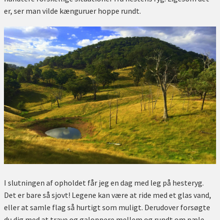
er, ser man vilde kænguruer hoppe rundt.
I slutningen af opholdet får jeg en dag med leg på hesteryg.
Det er bare så sjovt! Legene kan være at ride med et glas vand,
eller at samle flag så hurtigt som muligt. Derudover forsøgte
du dig med at trave og galoppere mellem og rundt om pæle.