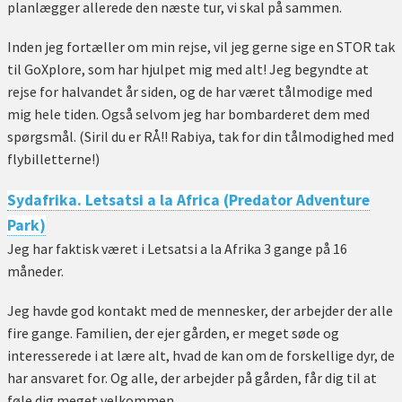
planlægger allerede den næste tur, vi skal på sammen.
Inden jeg fortæller om min rejse, vil jeg gerne sige en STOR tak
til GoXplore, som har hjulpet mig med alt! Jeg begyndte at
rejse for halvandet år siden, og de har været tålmodige med
mig hele tiden. Også selvom jeg har bombarderet dem med
spørgsmål. (Siril du er RÅ!! Rabiya, tak for din tålmodighed med
flybilletterne!)
Sydafrika. Letsatsi a la Africa (Predator Adventure
Park)
Jeg har faktisk været i Letsatsi a la Afrika 3 gange på 16
måneder.
Jeg havde god kontakt med de mennesker, der arbejder der alle
fire gange. Familien, der ejer gården, er meget søde og
interesserede i at lære alt, hvad de kan om de forskellige dyr, de
har ansvaret for. Og alle, der arbejder på gården, får dig til at
føle dig meget velkommen.