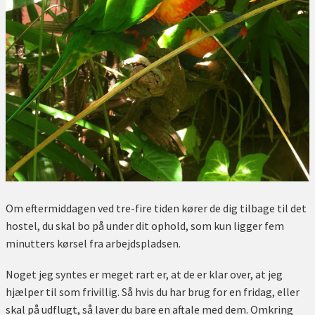
Om eftermiddagen ved tre-fire tiden kører de dig tilbage til det
hostel, du skal bo på under dit ophold, som kun ligger fem
minutters kørsel fra arbejdspladsen.
Noget jeg syntes er meget rart er, at de er klar over, at jeg
hjælper til som frivillig. Så hvis du har brug for en fridag, eller
skal på udflugt, så laver du bare en aftale med dem. Omkring