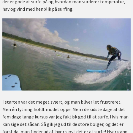
der er gode at surfe på og hvordan man vurderer temperatur,
hav og vind med henblik på surfing.
I starten var det meget svært, og man bliver let frustreret.
Men én lytning holdt modet oppe. Men i de sidste dage af det
fem dage lange kursus var jeg faktisk god til at surfe. Hvis man
kan sige det sådan. Så gik jeg ud til de store bølger, og det er
først da, man finder ud af, hvor sjovt det er at surfe! Hver gang