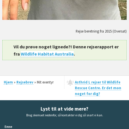
Rejse beretning fra 2015 (Oversat)
Vil du prøve noget lignede?! Denne rejserapport er
fra
Wildlife Habitat Australia
.
Hjem
»
Rejsebrev
» Mit eventyr
Asthrid L rejser til Wildlife
Rescue Centre. Er det mon
noget for dig?
Lyst til at vide mere?
Brug skemaet nedenfor, så kontakter vi dig så snart vi kan.
Emne