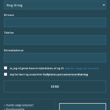
Dit navn
Telefon
Din mailadresse
Ja, jeg vil gerne have et nyhedsbrev af og til
(dette kan stoppes når som helst)
Jeg har læst og accepterer
GoXplores personvernserklæring
SEND
Hvorfor vælge GoXplore?
Privatlivspolitik