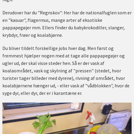
Derudover har du "Regnskov": Her har de nationalfuglen som er
en "kasuar", flagermus, mange arter af eksotiske
pappapegøjer mm. Ellers finder du babykrokodiller, slanger,
krybdyr, frøer og koalabjørne.
Du bliver tildelt forskellige jobs hver dag. Men først og
fremmest hjælper nogen med at tage alle pappapegøjer og
ugler ud, der skal visse steder hen. Så er der vask af
koalaområdet, vask og skylning af "pressen" (stedet, hvor
turister tager billeder med dyrene), rivning af området, hvor
koalabjørnene hænger ud, - eller vask af "vådblokken", hvor de
syge dyr, eller dyr, der er i karantæne er.