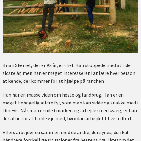
Brian Skerret, der er 92 år, er chef. Han stoppede med at ride
sidste år, men han er meget interesseret i at lære hver person
at kende, der kommer for at hjælpe på ranchen.
Han har en masse viden om heste og landbrug. Han er en
meget behagelig ældre fyr, som man kan sidde og snakke med i
timevis. Når man er ude i marken og arbejder med kvæg, er han
der altid for at holde øje med, hvordan arbejdet bliver udført.
Ellers arbejder du sammen med de andre, der synes, du skal
håndtere forskellige situationer fra hestens ryg. Ligesom det