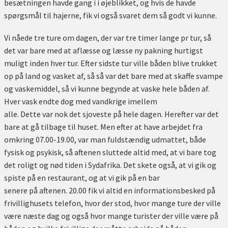
besætningen havde gang i i øjeblikket, og hvis de havde
spørgsmål til hajerne, fik vi også svaret dem så godt vi kunne.
Vi nåede tre ture om dagen, der var tre timer lange pr tur, så
det var bare med at aflæsse og læsse ny pakning hurtigst
muligt inden hver tur. Efter sidste tur ville båden blive trukket
op på land og vasket af, så så var det bare med at skaffe svampe
og vaskemiddel, så vi kunne begynde at vaske hele båden af.
Hver vask endte dog med vandkrige imellem
alle. Dette var nok det sjoveste på hele dagen. Herefter var det
bare at gå tilbage til huset. Men efter at have arbejdet fra
omkring 07.00-19.00, var man fuldstændig udmattet, både
fysisk og psykisk, så aftenen sluttede altid med, at vi bare tog
det roligt og nød tiden i Sydafrika. Det skete også, at vi gik og
spiste på en restaurant, og at vi gik på en bar
senere på aftenen. 20.00 fik vi altid en informationsbesked på
frivillighusets telefon, hvor der stod, hvor mange ture der ville
være næste dag og også hvor mange turister der ville være på