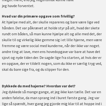
jeg havde forventet.
Hvad var din primære opgave som frivillig?
At hjælpe med alt, der skulle repareres og bare være lige ved
hånden. Det var påkrævet at holde styr på alt, hvad der skete
rundt om båden, så man kunne hjælpe alt og alle med det, der
skulle til og virkelig ikke gemme sig i et lille hjørne, men være
fremme og være social med kunderne, når der ikke var noget.
andre ting at lave, men ens hovedopgave var bare at have det
sjovt og nyde tiden der. De sagde lige fra starten, at hvis der er
en opgave, der er tildelt nogen, som du ikke er særlig tryg ved,
skal du bare sige fra, og du slipper for den.
Dykkede du med hajerne? Hvordan var det?
Jeg dykkede så mange gange, at jeg ikke kan tælle. Det var en
anden følelse, da man sprang ind i buret første gang. Jeg var
lige så spændt, hver gang jeg gjorde mig klar til at hoppe ind i