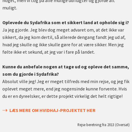
noget, men vi tog på alle mulige udflugter og gjorde alt
muligt.
Oplevede du Sydafrika som et sikkert land at opholde sig i?
Ja jeg gjorde. Jeg blev dog meget advaret om, at det ikke var
sikkert, da jeg kom dertil, så allerede dengang fandt jeg ud af,
hvad jeg skulle og ikke skulle gøre for at være sikker. Men jeg
følte ikke et sekund, at jeg var i fare på landet.
Kunne du anbefale nogen at tage ud og opleve det samme,
som du gjorde i Sydafrika?
Absolut ville jeg! Jeg er meget tilfreds med min rejse, og jeg fik
oplevet meget mere, end jeg nogensinde kunne forvente. Hvis
du er en dyreelsker, er dette projekt virkelig det helt rigtige!
LÆS MERE OM HVIDHAJ-PROJEKTET HER
Rejse beretning fra 2013 (Oversat)