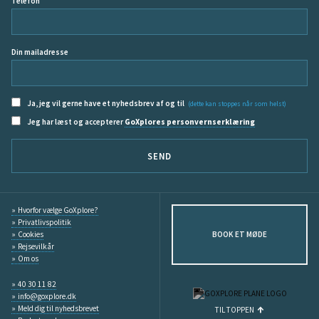
Telefon
Din mailadresse
Ja, jeg vil gerne have et nyhedsbrev af og til
(dette kan stoppes når som helst)
Jeg har læst og accepterer
GoXplores personvernserklæring
SEND
Hvorfor vælge GoXplore?
Privatlivspolitik
Cookies
BOOK ET MØDE
Rejsevilkår
Om os
40 30 11 82
info@goxplore.dk
Meld dig til nyhedsbrevet
TIL TOPPEN