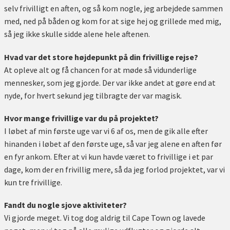
selv frivilligt en aften, og så kom nogle, jeg arbejdede sammen
med, ned på båden og kom for at sige hej og grillede med mig,
så jeg ikke skulle sidde alene hele aftenen.
Hvad var det store højdepunkt på din frivillige rejse?
At opleve alt og få chancen for at møde så vidunderlige
mennesker, som jeg gjorde. Der var ikke andet at gøre end at
nyde, for hvert sekund jeg tilbragte der var magisk.
Hvor mange frivillige var du på projektet?
I løbet af min første uge var vi 6 af os, men de gik alle efter
hinanden i løbet af den første uge, så var jeg alene en aften før
en fyr ankom. Efter at vi kun havde været to frivillige i et par
dage, kom der en frivillig mere, så da jeg forlod projektet, var vi
kun tre frivillige.
Fandt du nogle sjove aktiviteter?
Vi gjorde meget. Vi tog dog aldrig til Cape Town og lavede