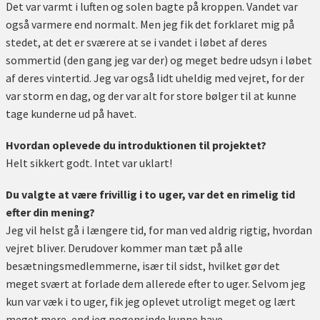
Det var varmt i luften og solen bagte på kroppen. Vandet var
også varmere end normalt. Men jeg fik det forklaret mig på
stedet, at det er sværere at se i vandet i løbet af deres
sommertid (den gang jeg var der) og meget bedre udsyn i løbet
af deres vintertid. Jeg var også lidt uheldig med vejret, for der
var storm en dag, og der var alt for store bølger til at kunne
tage kunderne ud på havet.
Hvordan oplevede du introduktionen til projektet?
Helt sikkert godt. Intet var uklart!
Du valgte at være frivillig i to uger, var det en rimelig tid
efter din mening?
Jeg vil helst gå i længere tid, for man ved aldrig rigtig, hvordan
vejret bliver. Derudover kommer man tæt på alle
besætningsmedlemmerne, især til sidst, hvilket gør det
meget svært at forlade dem allerede efter to uger. Selvom jeg
kun var væk i to uger, fik jeg oplevet utroligt meget og lært
meget mere, end jeg nogensinde kunne have