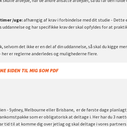
k skulle arbejde, når de andre ansatte arbejder, så du får den fuld
 timer /uge:
afhængig af krav i forbindelse med dit studie - Dette e
s uddannelse og har specifikke krav der skal opfyldes for at prakt
, selvom det ikke er en del af din uddannelse, så skal du kigge mer
her er reglerne anderledes og mulighederne flere.
NE SIDEN TIL MIG SOM PDF
en - Sydney, Melbourne eller Brisbane, er de første dage planlagt 
ankomstpakke som er obligatorisk at deltage i. Her har du 3 nætte
r tid til at komme dig over jetlag og skal deltage i vores partne