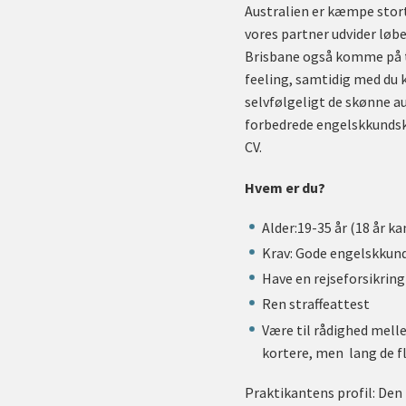
Australien er kæmpe stort 
vores partner udvider løb
Brisbane også komme på t
feeling, samtidig med du 
selvfølgeligt de skønne a
forbedrede engelskkundskab
CV.
Hvem er du?
Alder:19-35 år (18 år ka
Krav: Gode engelskkund
Have en rejseforsikring
Ren straffeattest
Være til rådighed melle
kortere, men lang de fl
Praktikantens profil: Den 