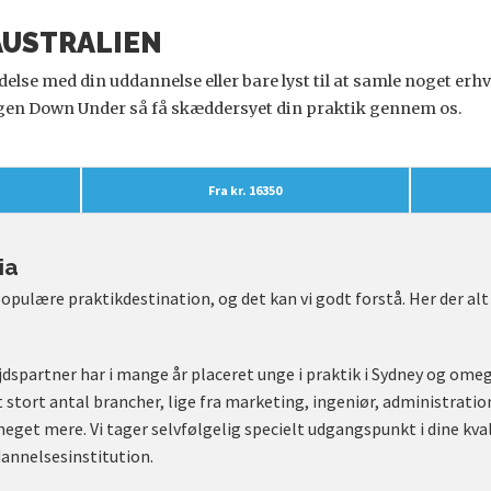
 AUSTRALIEN
delse med din uddannelse eller bare lyst til at samle noget erh
gen Down Under så få skæddersyet din praktik gennem os.
Fra kr. 16350
ia
opulære praktikdestination, og det kan vi godt forstå. Her der alt
dspartner har i mange år placeret unge i praktik i Sydney og omeg
 stort antal brancher, lige fra marketing, ingeniør, administration 
meget mere. Vi tager selvfølgelig specielt udgangspunkt i dine kva
dannelsesinstitution.