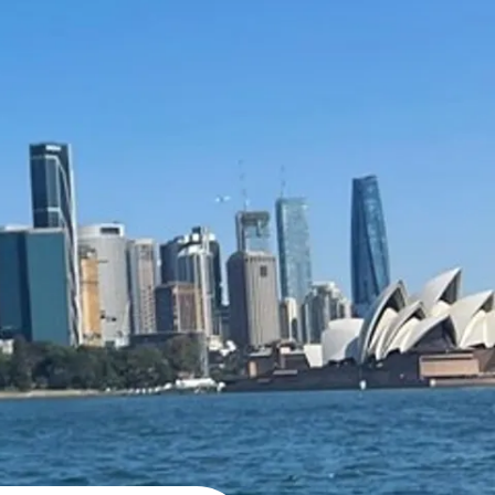
Sete programmer
Internship Australia
← Se alle programmer du har kigget på