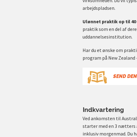
virksomheden. Du vil typis
arbejdspladsen.
Ulønnet praktik op til 40
praktik som en del af dere
uddannelsesinstitution.
Har du et ønske om praktik
program på New Zealand - 
SEND DEN
Indkvartering
Ved ankomsten til Australi
starter med en 3 nætters 
inklusiv morgenmad. Du ha