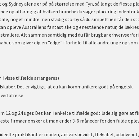
og Sydney alene er på på størrelse med Fyn, så langt de fleste pl
ende og afhængig af hvilken branche du søger placering indenfor 
ale, noget mindre men stadig storby så du simpelthen får den st
kan opleve Australiens fantastiske og enestående natur, de lækres
ustraliere. Alt sammen samtidig med du får brugbar erhvervserfa
er, som giver dig en "edge" i forhold til alle andre unge og som v
n i visse tilfælde arrangeres)
skaber. Det er vigtigt, at du kan kommunikere godt på engelsk
 ved afrejse
m 12 og 24 uger. Det kan i enkelte tilfælde godt lade sig gøre at fi
este firmaer ønsker at man er der 3-6 måneder for den fulde oplev
ideelle praktikant er moden, ansvarsbevidst, fleksibel, udadvendt