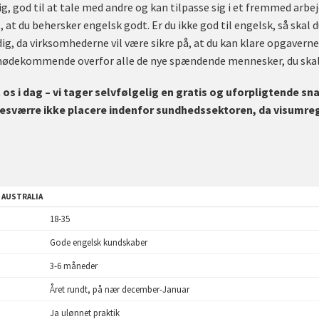
 god til at tale med andre og kan tilpasse sig i et fremmed arbe
 at du behersker engelsk godt. Er du ikke god til engelsk, så skal 
dig, da virksomhederne vil være sikre på, at du kan klare opgaverne,
imødekommende overfor alle de nye spændende mennesker, du ska
os i dag – vi tager selvfølgelig en gratis og uforpligtende s
esværre ikke placere indenfor sundhedssektoren, da visumregl
 AUSTRALIA
18-35
Gode engelsk kundskaber
3-6 måneder
Året rundt, på nær december-Januar
Ja ulønnet praktik