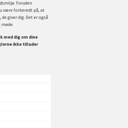
jdsmiljø. Foruden
du være forberedt på, at
 de giver dig. Det er også
l møde.
nak med dig om dine
erne ikke tillader