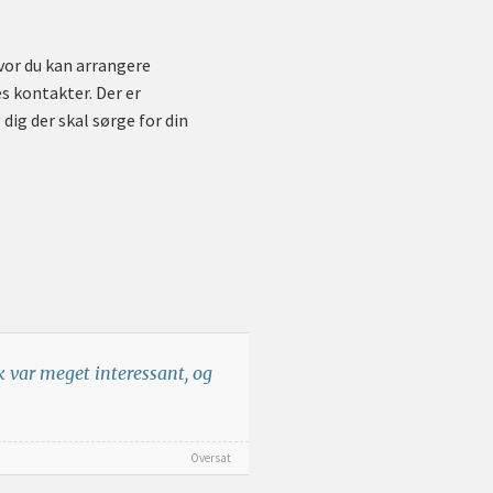
 hvor du kan arrangere
s kontakter. Der er
dig der skal sørge for din
ik var meget interessant, og
Oversat