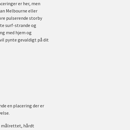
aceringer er her, men
kan Melbourne eller
ore pulserende storby
te surf-strande og
ring med hjem og
il pynte gevaldigt på dit
nde en placering der er
else.
, målrettet, hårdt