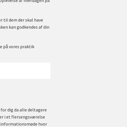
e oplevelse af hverdagen på
r til dem der skal have
ikken kan godkendes af din
e på vores praktik
for dig da alle deltagere
r i et flersengsværelse
rs informationsmøde hvor