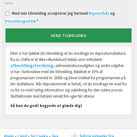
helst)
Med min tilmelding accepterer jeg hermed
Rejsevilkår
og
Privatlivspolitik
*
SEND TILMELDING
Efter vi har tjekket din tilmelding vil du modtage en depositumsfaktura
fra os. Dette er et ikke-refunderbart beløb som inkluderer
afbestillingsforsikring
, administrationsudgifter og andre udgifter
vi har i forbindelse med din tilmelding. Beløbet er 15% af
programprisen (mindst kr. 2500) og bliver trukket fra programprisen på
din slutfaktura. Når depositummet er betalt, vil du modtage en mail fra
os fra os med nyttig information og vejledning for den videre proces.
Slutfakturaen skal betales senest fire uger før afreise.
Så kan du godt begynde at glæde dig!
Hjem
»
Land
»
Sri Lanka
»
Sea
Sidste nyheder fra