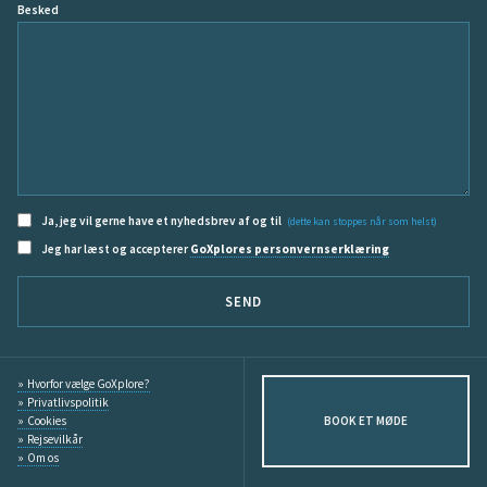
Besked
Ja, jeg vil gerne have et nyhedsbrev af og til
(dette kan stoppes når som helst)
Jeg har læst og accepterer
GoXplores personvernserklæring
SEND
Hvorfor vælge GoXplore?
Privatlivspolitik
Cookies
BOOK ET MØDE
Rejsevilkår
Om os