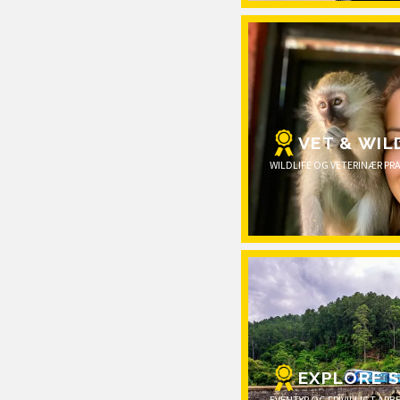
VET & WIL
WILDLIFE OG VETERINÆR PRA
EXPLORE S
EVENTYR OG FRIVILLIGT ARBE