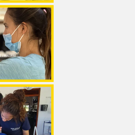
T I MALAWI
A