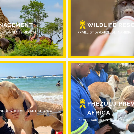
NAGEMENT
WILDLIFE RES
PÅ SAVANNEN I ZIMBABWE
FRIVILLIGT DYREARBEJDE I NAMIBIA
PHEZULU PRE
NDE OG DYREVELFÆRD I SRI LANKA
AFRICA
PREVET PRAKTIK OG SAFARI I SYDAFR