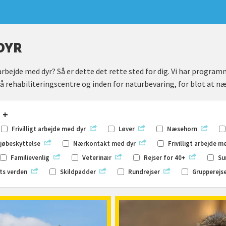
DYR
rbejde med dyr? Så er dette det rette sted for dig. Vi har program
på rehabiliteringscentre og inden for naturbevaring, for blot at n
+
Frivilligt arbejde med dyr
Løver
Næsehorn
ljøbeskyttelse
Nærkontakt med dyr
Frivilligt arbejde m
Familievenlig
Veterinær
Rejser for 40+
Su
ts verden
Skildpadder
Rundrejser
Grupperejs