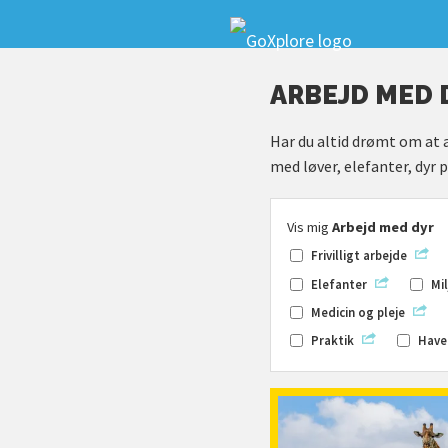
ARBEJD MED 
Har du altid drømt om at a
med løver, elefanter, dyr 
Vis mig
Arbejd med dyr
Frivilligt arbejde
Elefanter
Mi
Medicin og pleje
Praktik
Have