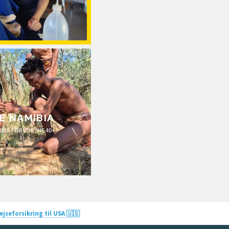
E NAMIBIA
IBIA FOR VOKSNE 40+
jseforsikring til USA 🇺🇸