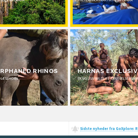
ORPHANED RHINOS
HARNAS EXCLUSIV
 NÆSEHORN
EKSKLUSIV WILDLIFE-OPLEVELSE I NAM
Sidste nyheder fra GoXplore: Re