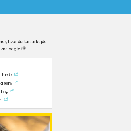
mer, hvor du kan arbejde
ævne nogle få!
Heste
ed børn
rfing
er