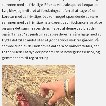
sammen med de frivillige. Efter at vi havde sporet Leoparden
Lyn, blev jeg inviteret af forskningschefen til at tage på en
køretur med de frivillige. Det var meget spændende at være
sammen med de frivillige hele dagen. Jeg fik chancen for at se
og gøre det samme som dem. I løbet af denne dag blev der
også "fanget" et pindsvin i at spise druerne, så vi hjalp med at
flytte det til et andet sted et godt stykke væk fra gården. På
samme tur blev der indsamlet data fra to kamerafælder, der
tager billeder af dyr, der passerer dens bevægelsessensor, og
gemmer dem til registrering.