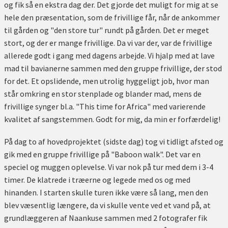
og fik så en ekstra dag der. Det gjorde det muligt for mig at se
hele den præsentation, som de frivillige får, når de ankommer
til gården og "den store tur" rundt på gården. Det er meget
stort, og der er mange frivillige. Da vi var der, var de frivillige
allerede godt i gang med dagens arbejde. Vi hjalp med at lave
mad til bavianerne sammen med den gruppe frivillige, der stod
for det. Et opslidende, men utrolig hyggeligt job, hvor man
står omkring en stor stenplade og blander mad, mens de
frivillige synger bl.a. "This time for Africa" med varierende
kvalitet af sangstemmen. Godt for mig, da min er forfærdelig!
På dag to af hovedprojektet (sidste dag) tog vi tidligt afsted og
gik med en gruppe frivillige på "Baboon walk". Det var en
speciel og muggen oplevelse. Vi var nok på tur med dem i 3-4
timer. De klatrede i træerne og legede med os og med
hinanden. I starten skulle turen ikke være så lang, men den
blev væsentlig længere, da vi skulle vente ved et vand på, at
grundlæggeren af Naankuse sammen med 2 fotografer fik