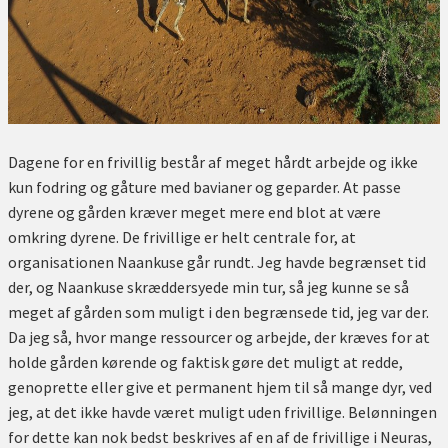
Dagene for en frivillig består af meget hårdt arbejde og ikke
kun fodring og gåture med bavianer og geparder. At passe
dyrene og gården kræver meget mere end blot at være
omkring dyrene. De frivillige er helt centrale for, at
organisationen Naankuse går rundt. Jeg havde begrænset tid
der, og Naankuse skræddersyede min tur, så jeg kunne se så
meget af gården som muligt i den begrænsede tid, jeg var der.
Da jeg så, hvor mange ressourcer og arbejde, der kræves for at
holde gården kørende og faktisk gøre det muligt at redde,
genoprette eller give et permanent hjem til så mange dyr, ved
jeg, at det ikke havde været muligt uden frivillige. Belønningen
for dette kan nok bedst beskrives af en af de frivillige i Neuras,