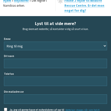
Hjem
»
Rejsebrev
» Det regner i
Feline J rejser til Wildlife
Namibias ørken.
Rescue Centre. Er det mon
noget for dig?
Lyst til at vide mere?
Brug skemaet nedenfor, så kontakter vi dig så snart vi kan.
Emne
Dit navn
Telefon
Din mailadresse
Ja, jeg vil gerne have et nyhedsbrev af og til
(dette kan stoppes når som helst)