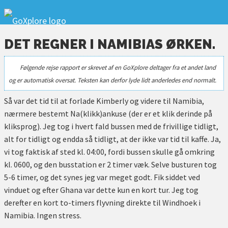
DET REGNER I NAMIBIAS ØRKEN.
Følgende rejse rapport er skrevet af en GoXplore deltager fra et andet land
og er automatisk oversat. Teksten kan derfor lyde lidt anderledes end normalt.
Så var det tid til at forlade Kimberly og videre til Namibia,
nærmere bestemt Na(klikk)ankuse (der er et klik derinde på
kliksprog). Jeg tog i hvert fald bussen med de frivillige tidligt,
alt for tidligt og endda så tidligt, at der ikke var tid til kaffe. Ja,
vi tog faktisk af sted kl. 04:00, fordi bussen skulle gå omkring
kl. 0600, og den busstation er 2 timer væk. Selve busturen tog
5-6 timer, og det synes jeg var meget godt. Fik siddet ved
vinduet og efter Ghana var dette kun en kort tur. Jeg tog
derefter en kort to-timers flyvning direkte til Windhoek i
Namibia. Ingen stress.