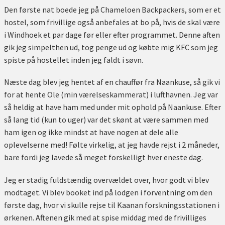
Den første nat boede jeg på Chameloen Backpackers, som er et
hostel, som frivillige også anbefales at bo på, hvis de skal være
i Windhoek et par dage før eller efter programmet. Denne aften
gik jeg simpelthen ud, tog penge ud og købte mig KFC som jeg
spiste på hostellet inden jeg faldt i søvn.
Næste dag blev jeg hentet af en chauffør fra Naankuse, så gik vi
for at hente Ole (min værelseskammerat) i lufthavnen. Jeg var
så heldig at have ham med under mit ophold på Naankuse. Efter
så lang tid (kun to uger) var det skønt at være sammen med
ham igen og ikke mindst at have nogen at dele alle
oplevelserne med! Følte virkelig, at jeg havde rejst i 2 måneder,
bare fordi jeg lavede så meget forskelligt hver eneste dag.
Jeg er stadig fuldstændig overvældet over, hvor godt vi blev
modtaget. Vi blev booket ind på lodgen i forventning om den
første dag, hvor vi skulle rejse til Kaanan forskningsstationen i
ørkenen. Aftenen gik med at spise middag med de frivilliges