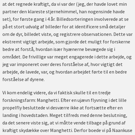
at det regnede kraftigt, da vi var der (jeg, der havde lovet min
partner den klareste stjernehimmel, han nogensinde havde
set), for første gang i 4 år. Billedsorteringen involverede at se
på et stort udvalg af billeder for at identificere små detaljer
om de dyr, billedet viste, og registrere observationen. Dette var
ekstremt vigtigt arbejde, som gjorde det muligt for forskerne
bedre at forstå, hvordan især hyænerne bevægede sig i
området. De frivillige var meget engagerede i dette arbejde, og
jeg var imponeret over deres forståelse af, hvor vigtigt det
arbejde, de lavede, var, og hvordan arbejdet førte til en bedre
forståelse af dyrene.
Vi kom endelig videre, da vi faktisk skulle til en tredje
forskningsfarm: Manghetti. Efter en ujævn flyvning i det lille
propelfly besluttede vi desværre ikke at fortsætte efter en
landing i hovedstaden. Meget tilfreds med denne beslutning,
da det senere viste sig, at vi måtte vende tilbage på grund af
kraftigt skydække over Manghetti. Derfor boede vi på Naankuse