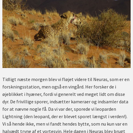
Tidligt næste morgen blev vi fløjet videre til Neuras, som er en
forskningsstation, men også en vingård. Her forsker de i
øjeblikket i hyæner, fordi vi generelt ved meget lidt om disse
dyr. De frivillige sporer, indsætter kameraer og indsamler data
for at nævne nogle få. Da vi var der, sporede vi leoparden
Lightning (den leopard, der er blevet sporet længst i verden!).
Vi så hende ikke, men vi fandt hendes bytte, som nu kun var en
halvædt tryne af et vortesvin. Hele dagen i Neuras blev brugt