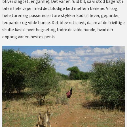
bliver slagtet, er gamle). Det var en fuld bil, så vi stod bagerst i
bilen hele vejen med det blodige kød mellem benene. Vi tog
hele turen og passerede store stykker kød til løver, geparder,
leoparder og vilde hunde. Det blev ret sjovt, da en af de frivillige
skulle kaste over hegnet og fodre de vilde hunde, hvad der
engang var en hestes penis.