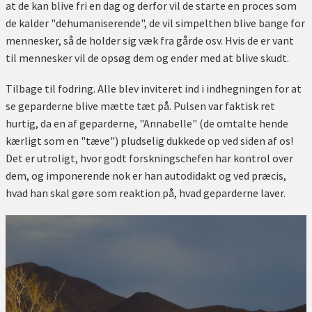
at de kan blive fri en dag og derfor vil de starte en proces som
de kalder "dehumaniserende", de vil simpelthen blive bange for
mennesker, så de holder sig væk fra gårde osv. Hvis de er vant
til mennesker vil de opsøg dem og ender med at blive skudt.
Tilbage til fodring. Alle blev inviteret ind i indhegningen for at
se geparderne blive mætte tæt på. Pulsen var faktisk ret
hurtig, da en af geparderne, "Annabelle" (de omtalte hende
kærligt som en "tæve") pludselig dukkede op ved siden af os!
Det er utroligt, hvor godt forskningschefen har kontrol over
dem, og imponerende nok er han autodidakt og ved præcis,
hvad han skal gøre som reaktion på, hvad geparderne laver.