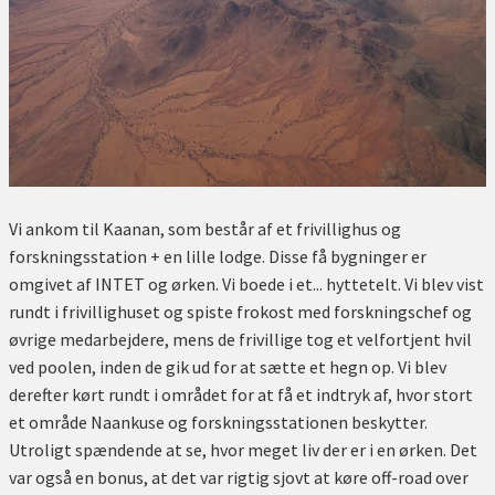
Vi ankom til Kaanan, som består af et frivillighus og
forskningsstation + en lille lodge. Disse få bygninger er
omgivet af INTET og ørken. Vi boede i et... hyttetelt. Vi blev vist
rundt i frivillighuset og spiste frokost med forskningschef og
øvrige medarbejdere, mens de frivillige tog et velfortjent hvil
ved poolen, inden de gik ud for at sætte et hegn op. Vi blev
derefter kørt rundt i området for at få et indtryk af, hvor stort
et område Naankuse og forskningsstationen beskytter.
Utroligt spændende at se, hvor meget liv der er i en ørken. Det
var også en bonus, at det var rigtig sjovt at køre off-road over